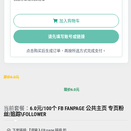
加入购物车
请先填写账号或链接
点击购买后生成订单，再按所选方式完成支付。
原价
6.0
元
现价
6.0
元
当前套餐：
6.0元/100个 FB FANPAGE 公共主页 专页粉
丝|追踪\FOLLOWER
下单链接:【请输入FB page 链接 如