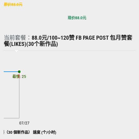
原价
88.0
元
现价
88.0
元
当前套餐：
88.0元/100~120赞 FB PAGE POST 包月赞套
餐(LIKES)(30个新作品)
最慢: 25
最快: 25
07/27
套餐（30 個新作品） 速度 (个/小时)