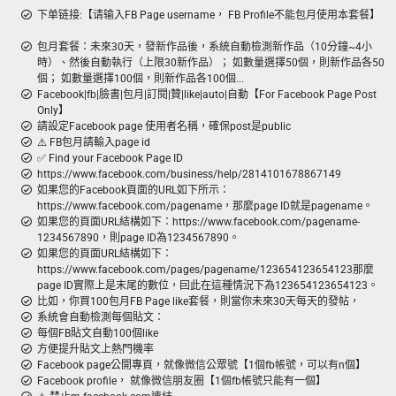
下单链接:【请输入FB Page username， FB Profile不能包月使用本套餐】
包月套餐：未來30天，發新作品後，系統自動檢測新作品（10分鐘~4小
時）、然後自動執行（上限30新作品）； 如數量選擇50個，則新作品各50
個； 如數量選擇100個，則新作品各100個...
Facebook|fb|臉書|包月|訂閱|贊|like|auto|自動【For Facebook Page Post
Only】
請設定Facebook page 使用者名稱，確保post是public
⚠️ FB包月請輸入page id
✅ Find your Facebook Page ID
https://www.facebook.com/business/help/2814101678867149
如果您的Facebook頁面的URL如下所示：
https://www.facebook.com/pagename，那麼page ID就是pagename。
如果您的頁面URL結構如下：https://www.facebook.com/pagename-
1234567890，則page ID為1234567890。
如果您的頁面URL結構如下：
https://www.facebook.com/pages/pagename/123654123654123那麼
page ID實際上是末尾的數位，囙此在這種情況下為123654123654123。
比如，你買100包月FB Page like套餐，則當你未來30天每天的發帖，
系統會自動檢測每個貼文：
每個FB貼文自動100個like
方便提升貼文上熱門機率
Facebook page公開專頁，就像微信公眾號【1個fb帳號，可以有n個】
Facebook profile， 就像微信朋友圈【1個fb帳號只能有一個】