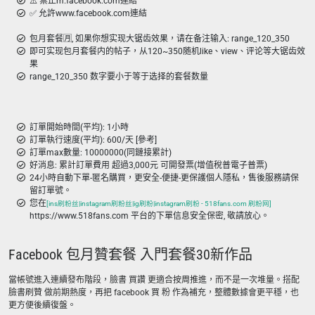
⚠️ 禁止m.facebook.com連結
✅ 允許www.facebook.com連結
包月套餐🈷️, 如果你想实现大锯齿效果，请在备注输入: range_120_350
即可实现包月套餐内的帖子，从120~350随机like、view、评论等大锯齿效
果
range_120_350 数字要小于等于选择的套餐数量
訂單開始時間(平均): 1小時
訂單執行速度(平均): 600/天 [參考]
訂單max數量: 10000000(同鏈接累計)
好消息: 累計訂單費用 超過3,000元 可開發票(增值稅普電子普票)
24小時自動下單-匿名購買，更安全-便捷-更保護個人隱私，售後服務請保
留訂單號。
您在
[ins刷粉丝|instagram刷粉丝|ig刷粉|instagram刷粉 - 518fans.com 刷粉网]
https://www.518fans.com 平台的下單信息安全保密, 敬請放心。
Facebook 包月贊套餐 入門套餐30新作品
當帳號進入連續發布階段，臉書 買讚 更適合按周推進，而不是一次堆量。搭配
臉書刷贊 做前期熱度，再把 facebook 買 粉 作為補充，整體數據會更平穩，也
更方便後續復盤。