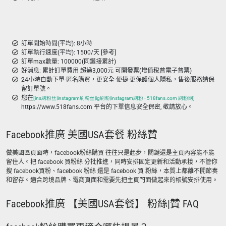
訂單開始時間(平均): 8小時
訂單執行速度(平均): 1500/天 [參考]
訂單max數量: 100000(同鏈接累計)
好消息: 累計訂單費用 超過3,000元 可開發票(增值稅普電子普票)
24小時自動下單-匿名購買，更安全-便捷-更保護個人隱私，售後服務請保
留訂單號。
您在
[ins刷粉丝|instagram刷粉丝|ig刷粉|instagram刷粉 - 518fans.com 刷粉网]
https://www.518fans.com 平台的下單信息安全保密, 敬請放心。
Facebook推廣 美國USA套餐 粉絲贊
做美國區頁面時，facebook粉絲購買 往往只是起步，關鍵還是主頁內容能不能
留住人。把 facebook 買粉絲 分批推進，同時安排固定更新和活動承接，不管你
搜 facebook買粉、facebook 粉絲 還是 facebook 買 粉絲，本質上都離不開節奏
和留存。適合跨境品牌、電商頁面和需要先把主頁門面做起來的帳號安排使用。
Facebook推廣 【美國USA套餐】 粉絲|贊 FAQ