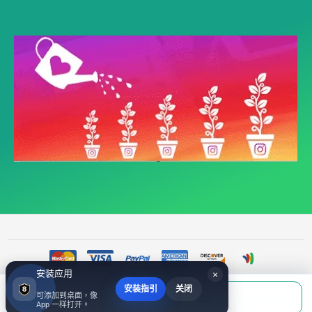
安装应用
×
安装指引
关闭
当前应付
可添加到桌面，像
填写账号后购买
©
518fans.com ins刷粉自助平台- ins买粉丝|ins涨粉|ins刷粉丝|- ins粉丝包月赞, 全都
￥0.00
App 一样打开。
有- 518fans.com
2017~2026 All Rights Reserved.