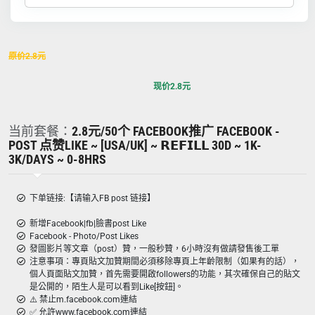
原价
2.8
元
现价
2.8
元
当前套餐：
2.8元/50个 FACEBOOK推广 FACEBOOK -
POST 点赞LIKE ~ [USA/UK] ~ 𝗥𝗘𝗙𝗜𝗟𝗟 30D ~ 1K-
3K/DAYS ~ 0-8HRS
下单链接:【请输入FB post 链接】
新增Facebook|fb|臉書post Like
Facebook - Photo/Post Likes
發圖影片等文章（post）贊，一般秒贊，6小時沒有做請發售後工單
注意事項：專頁貼文加贊期間必須移除專頁上年齡限制（如果有的話），
個人頁面貼文加贊，首先需要開啟followers的功能，其次確保自己的貼文
是公開的，陌生人是可以看到Like[按鈕]。
⚠️ 禁止m.facebook.com連結
✅ 允許www.facebook.com連結