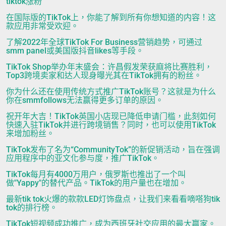
tiktok涨粉
在国际版的TikTok上，你能了解到所有你想知道的内容！这
款应用非常受欢迎。
了解2022年全球TikTok For Business营销趋势，可通过
smm panel或美国版抖音likes等手段。
TikTok Shop举办年末盛会：许昌假发荣获麻将比赛胜利，
Top3跨境卖家和达人现身曝光其在TikTok拥有的粉丝。
你为什么还在使用传统方式推广TikTok账号？这就是为什么
你在smmfollows无法赢得更多订单的原因。
祝开年大吉！TikTok英国小店现已降低申请门槛，此刻如何
快速入驻TikTok并进行跨境销售？同时，也可以使用TikTok
来增加粉丝。
TikTok发布了名为“CommunityTok”的新促销活动，旨在强调
应用程序中的亚文化参与度，推广TikTok。
TikTok每月有4000万用户，俄罗斯也推出了一个叫
做"Yappy"的替代产品。TikTok的用户量也在增加。
最新tik tok火爆的款款LED灯饰盘点，让我们来看看嘀嗒狗tik
tok的排行榜。
TikTok短视频成功推广，成为西班牙社交应用的最大赢家。