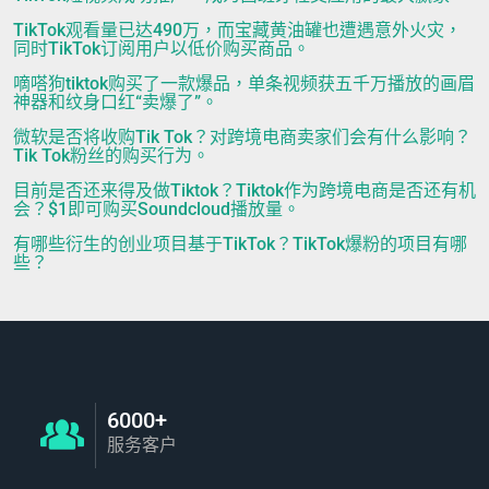
TikTok观看量已达490万，而宝藏黄油罐也遭遇意外火灾，
同时TikTok订阅用户以低价购买商品。
嘀嗒狗tiktok购买了一款爆品，单条视频获五千万播放的画眉
神器和纹身口红“卖爆了”。
微软是否将收购Tik Tok？对跨境电商卖家们会有什么影响？
Tik Tok粉丝的购买行为。
目前是否还来得及做Tiktok？Tiktok作为跨境电商是否还有机
会？$1即可购买Soundcloud播放量。
有哪些衍生的创业项目基于TikTok？TikTok爆粉的项目有哪
些？
6000+
服务客户