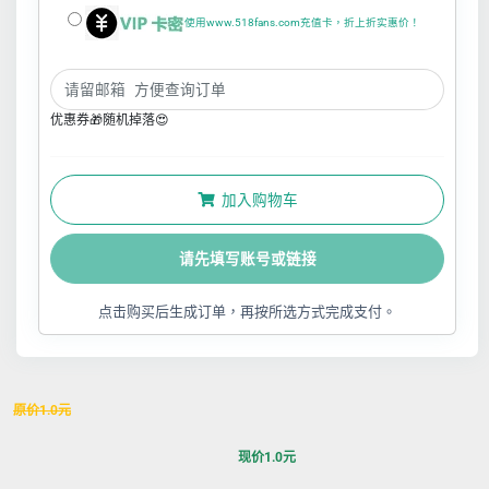
使用www.518fans.com充值卡，折上折实惠价！
优惠券🎁随机掉落😍
加入购物车
请先填写账号或链接
点击购买后生成订单，再按所选方式完成支付。
原价
1.0
元
现价
1.0
元