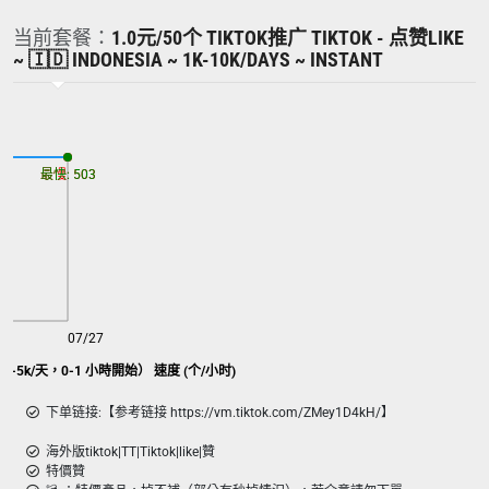
当前套餐：
1.0元/50个 TIKTOK推广 TIKTOK - 点赞LIKE
~ 🇮🇩 INDONESIA ~ 1K-10K/DAYS ~ INSTANT
最慢: 503
最快: 503
07/27
1k-5k/天，0-1 小時開始） 速度 (个/小时)
下单链接:【参考链接 https://vm.tiktok.com/ZMey1D4kH/】
海外版tiktok|TT|Tiktok|like|贊
特價贊