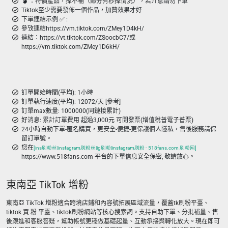
💣 ︎：特價產品，掉不補（部分有秒掉情況），若介意請勿下單
Tiktok至少需要發佈一個作品，加贊效果才好
下單連結示例 ✅ :
參攷連結https://vm.tiktok.com/ZMey1D4kH/
連結：https://vt.tiktok.com/ZSoocbC7/或
https://vm.tiktok.com/ZMey1D6kH/
訂單開始時間(平均): 1小時
訂單執行速度(平均): 12072/天 [參考]
訂單max數量: 1000000(同鏈接累計)
好消息: 累計訂單費用 超過3,000元 可開發票(增值稅普電子普票)
24小時自動下單-匿名購買，更安全-便捷-更保護個人隱私，售後服務請保
留訂單號。
您在
[ins刷粉丝|instagram刷粉丝|ig刷粉|instagram刷粉 - 518fans.com 刷粉网]
https://www.518fans.com 平台的下單信息安全保密, 敬請放心。
東南亞 TikTok 增粉
東南亞 TikTok 增粉適合跨境店鋪和內容號拓展區域流量，覆蓋tk刷粉平臺、
tiktok 買 粉 平臺、tiktok刷粉網站等核心搜索詞。支持自助下單、分批補量、售
後跟進和客服答疑，幫助帳號更穩做基礎起量、互動承接與轉化放大。現在即可