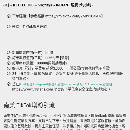
IL] ~ 𝗥𝗘𝗙𝗜𝗟𝗟 30D ~ 50k/days ~ INSTANT 速度 (个/小时)
下单链接:【参考链接 https://vm.tiktok.com/ZMey1D4kH/】
連結：TikTok影片連結
訂單開始時間(平均): 1小時
訂單執行速度(平均): 11352/天 [參考]
訂單max數量: 100000(同鏈接累計)
好消息: 累計訂單費用 超過3,000元 可開發票(增值稅普電子普票)
24小時自動下單-匿名購買，更安全-便捷-更保護個人隱私，售後服務請保
留訂單號。
您在
[ins刷粉丝|instagram刷粉丝|ig刷粉|instagram刷粉 - 518fans.com 刷粉网]
https://www.518fans.com 平台的下單信息安全保密, 敬請放心。
南美 TikTok增粉引流
南美 TikTok增粉引流適合巴西、阿根廷等區域帳號拓量，圍繞tiktok 粉絲 購買需
求提供穩定增長方案。支持自助下單、分批補量、售後跟進和客服答疑，幫助你
更快建立基礎數據、提升主頁信任感，並承接拉美市場曝光與詢盤轉化機會。現