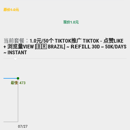
原价
1.0
元
现价
1.0
元
当前套餐：
1.0元/50个 TIKTOK推广 TIKTOK - 点赞LIKE
+ 浏览量VIEW [🇧🇷 BRAZIL] ~ 𝗥𝗘𝗙𝗜𝗟𝗟 30D ~ 50K/DAYS
~ INSTANT
最慢: 473
最快: 473
07/27