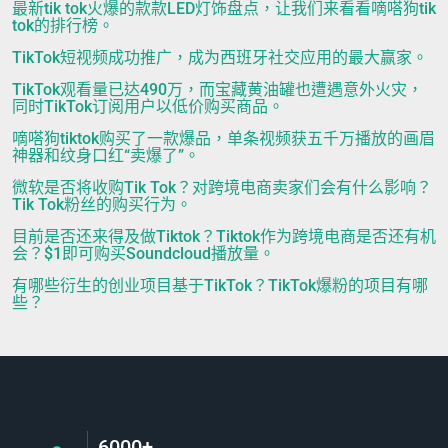
最新tik tok火爆的款款LED灯饰盘点，让我们来看看嘀嗒狗tik
tok的排行榜。
TikTok短视频成功推广，成为西班牙社交应用的最大赢家。
TikTok观看量已达490万，而宝藏黄油罐也遭遇意外火灾，
同时TikTok订阅用户以低价购买商品。
嘀嗒狗tiktok购买了一款爆品，单条视频获五千万播放的画眉
神器和纹身口红“卖爆了”。
微软是否将收购Tik Tok？对跨境电商卖家们会有什么影响？
Tik Tok粉丝的购买行为。
目前是否还来得及做Tiktok？Tiktok作为跨境电商是否还有机
会？$1即可购买Soundcloud播放量。
有哪些衍生的创业项目基于TikTok？TikTok爆粉的项目有哪
些？
6000+