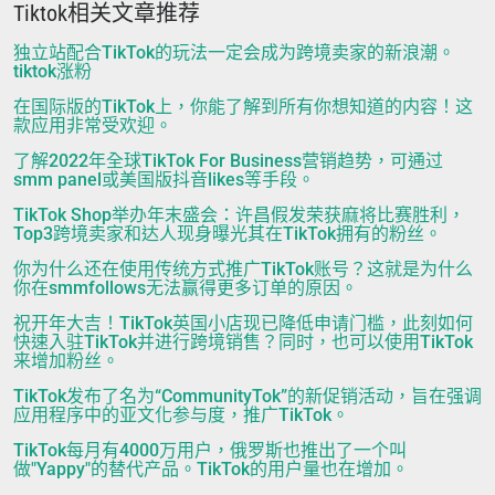
Tiktok相关文章推荐
独立站配合TikTok的玩法一定会成为跨境卖家的新浪潮。
tiktok涨粉
在国际版的TikTok上，你能了解到所有你想知道的内容！这
款应用非常受欢迎。
了解2022年全球TikTok For Business营销趋势，可通过
smm panel或美国版抖音likes等手段。
TikTok Shop举办年末盛会：许昌假发荣获麻将比赛胜利，
Top3跨境卖家和达人现身曝光其在TikTok拥有的粉丝。
你为什么还在使用传统方式推广TikTok账号？这就是为什么
你在smmfollows无法赢得更多订单的原因。
祝开年大吉！TikTok英国小店现已降低申请门槛，此刻如何
快速入驻TikTok并进行跨境销售？同时，也可以使用TikTok
来增加粉丝。
TikTok发布了名为“CommunityTok”的新促销活动，旨在强调
应用程序中的亚文化参与度，推广TikTok。
TikTok每月有4000万用户，俄罗斯也推出了一个叫
做"Yappy"的替代产品。TikTok的用户量也在增加。