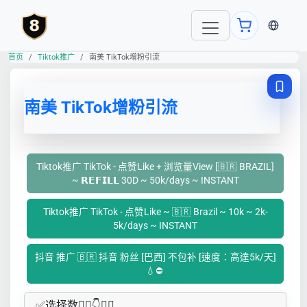
当前语言
首页
Tiktok推广
南美 TikTok增粉引流
南美 TikTok增粉引流
Tiktok推广 TikTok - 点赞Like + 浏览量View [🇧🇷 BRAZIL]
~ 𝗥𝗘𝗙𝗜𝗟𝗟 30D ~ 50k/days ~ INSTANT
Tiktok推广 TikTok - 点赞Like ~ 🇧🇷 Brazil ~ 10k ~ 2k-
5k/days ~ INSTANT
抖音 推广 🇧🇷 抖音 粉丝 [巴西] 不包补 [速度：高達5k/天]
💧⛔ ️
✅​选择数👇🏻​​👇👇🏻​​