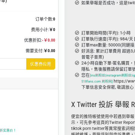
下单)
如果舉報是否成功，這是twit
订单个数:
0
费用小计:
￥0
訂單開始時間(平均): 1小時
訂單執行速度(平均): 984/天 
优惠折扣:
-￥0.00
訂單max數量: 50000(同鏈
需要支付:
￥0.00
好消息: 累計訂單費用 超過3,
普電子普票)
24小時自動下單-匿名購買，
优惠券应用
隱私，售後服務請保留訂單
您在
[ins刷粉丝|instagram刷粉丝|ig
https://w
518fans.com 刷粉网]
下單信息安全保密, 敬請放心
X Twitter 投訴 舉報 R
便宜的推特帳號使用中若遇到舉報
示，可先參考這頁的Twitter Rep
tiktok porn twitter等異
折上折实惠价！
帳號維護、風險識別與申訴準備，