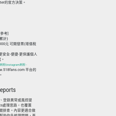
ter的官方決策。
[參考]
接累計)
000元 可開發票(增值稅
更安全-便捷-更保護個人
號。
刷粉|instagram刷粉 -
ww.518fans.com 平台的
。
eports
、登錄異常或風控提
orts處理思路，也覆蓋
常搜索詞相關排查。內容更適合做
幫助你先梳理問題，再