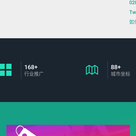
0
T
如
168+
88+
行业推广
城市坐标