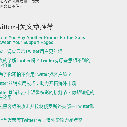
期內容持續更新，再安
更容易接住。
witter相关文章推荐
fore You Buy Another Promo, Fix the Gaps
tween Your Support Pages
ew：调查显示Twitter用户更年轻
真的了解Twitter吗？Twitter有哪些意想不到的
业价值？
完了你还怕不会用Twitter找客户嘛？
witter营销实用技巧：助力开拓海外市场
witter营销热点｜温馨多彩的排灯节，你想知道的
在这里！
名黑客组织攻击并控制俄罗斯外交部一Twitter账
七互娱荣膺Twitter“最具海外影响力品牌奖