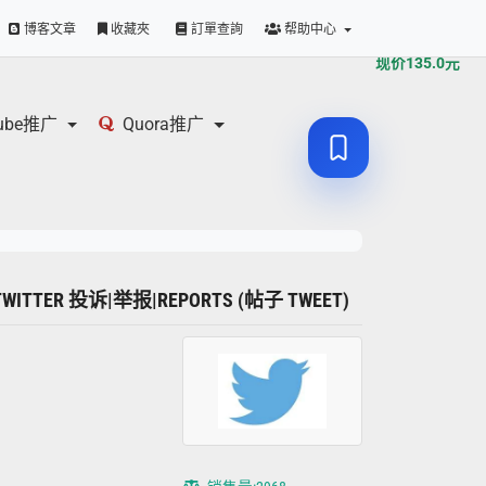
原价
135.0
元
博客文章
收藏夾
訂單查詢
帮助中心
现价
135.0
元
tube推广
Quora推广
TWITTER 投诉|举报|REPORTS (帖子 TWEET)