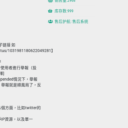
销售量:2968
库存数:999
售后护航: 售后系统
帖子链接 如
/status/1031981180622049281】
評
ter使用者進行舉報（投
擇]
pended情況下，舉報
，舉報就是順風局了，反
方面，比如twitter的
IP資源，以及單一