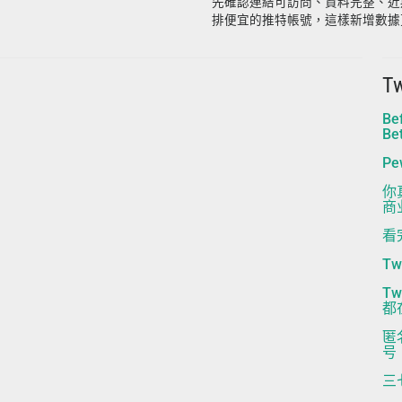
先確認連結可訪問、資料完整、近
排便宜的推特帳號，這樣新增數據
T
Be
Be
P
你
商
看
T
T
都
匿
号
三