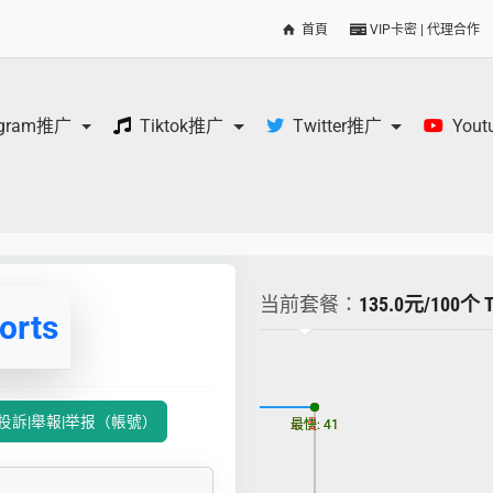
首頁
VIP卡密 | 代理合作
egram推广
Tiktok推广
Twitter推广
You
当前套餐：
135.0元/100个 
orts
更新时间: 2026-08-07
ter投訴|舉報|举报（帳號）
最慢: 41
最快: 41