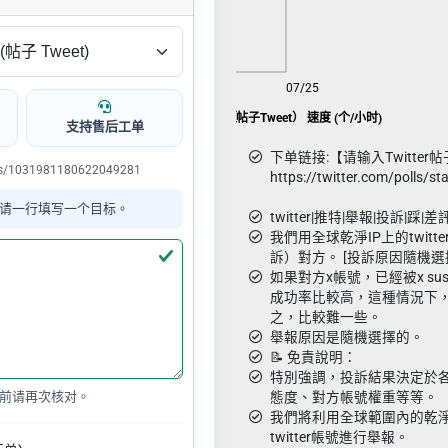
08/07
07/25
Twitter投訴|舉報|举报（帖子Tweet） 速度 (个/小时)
支持售后工单
下单链接:【请输入Twitter
us/1031981180622049281
https://twitter.com/polls
请一行填写一个目标。
twitter|推特|舉報|投訴|踩|差
我們用全球乾淨IP上的twit
訴）對方。 [投訴原因隨機選
如果對方x帳號，已經被x sus
成功率比較高，這種情況下
之，比較難一些。
舉報原因是隨機選擇的。
📝 免責說明：
特別強調，投訴結果決定於各個
前请再次核对。
態度、對方帳號權重等等。
我們將利用全球範圍內的乾淨
twitter帳號進行舉報。