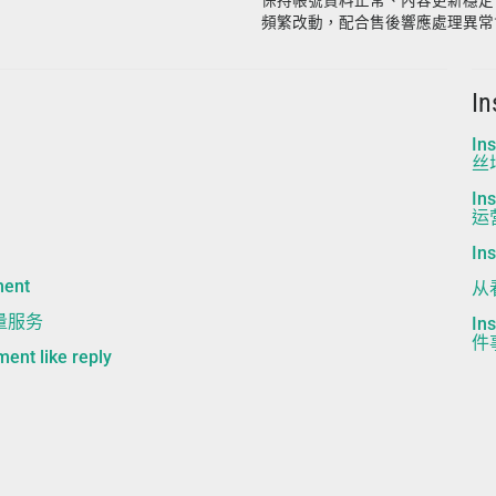
保持帳號資料正常、內容更新穩定
頻繁改動，配合售後響應處理異常
I
I
丝
I
运
I
ment
从
起量服务
I
件
t like reply