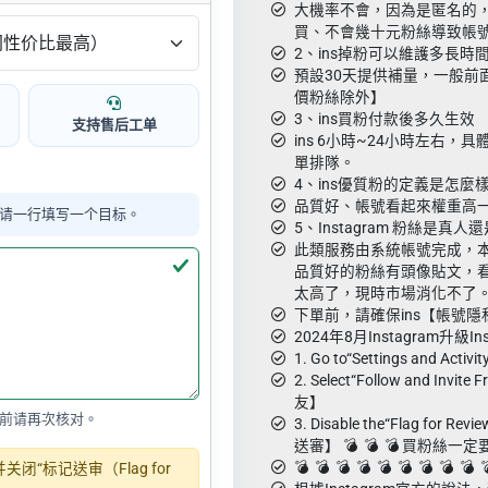
大機率不會，因為是匿名的，
買、不會幾十元粉絲導致帳
2、ins掉粉可以維護多長時
預設30天提供補量，一般前
價粉絲除外】
3、ins買粉付款後多久生效
支持售后工单
ins 6小時~24小時左右
單排隊。
4、ins優質粉的定義是怎麼
品質好、帳號看起來權重高
请一行填写一个目标。
5、Instagram 粉絲是真
此類服務由系統帳號完成，本
品質好的粉絲有頭像貼文，看
太高了，現時市場消化不了
下單前，請確保ins【帳號隱私
2024年8月Instagram升級Ins
1. Go to“Settings and Ac
2. Select“Follow and Inv
友】
前请再次核对。
3. Disable the“Flag for R
送審】 💣 ︎ 💣 ︎ 💣 ︎買
💣 ️ 💣 ️ 💣 ️ 💣 ️ 💣 ️ 💣 ️ 💣 ️ 💣 ️ 💣 ️ 
“标记送审（Flag for