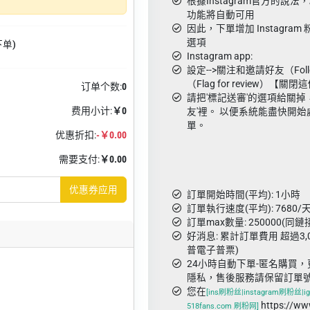
根據Instagram官方的說
功能將自動可用
因此，下單增加 Instagra
選項
下单)
Instagram app:
設定-->關注和邀請好友（Foll
（Flag for review）【關
订单个数:
0
請把'標記送審'的選項給關掉
费用小计:
￥0
友'裡。 以便系統能盡快開始處理 
單。
优惠折扣:
-￥0.00
需要支付:
￥0.00
优惠券应用
訂單開始時間(平均): 1小時
訂單執行速度(平均): 7680/天
訂單max數量: 250000(同鏈
好消息: 累計訂單費用 超過3,
普電子普票)
24小時自動下單-匿名購買，
隱私，售後服務請保留訂單
您在
[ins刷粉丝|instagram刷粉丝|ig
https://w
518fans.com 刷粉网]