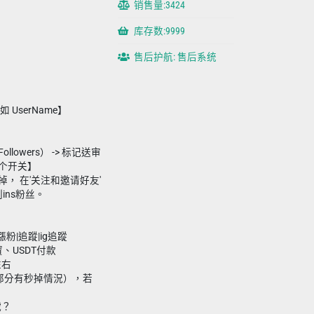
销售量:3424
库存数:9999
售后护航: 售后系统
 UserName】
llowers） -> 标记送审
闭这个开关】
掉， 在'关注和邀请好友'
ins粉丝。
漲粉|追蹤|ig追蹤
、USDT付款
左右
（部分有秒掉情況），若
號？