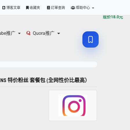
原价
18.0
元
博客文章
收藏夾
訂單查詢
帮助中心
现价
18.0
元
tube推广
Quora推广
00个 INS 特价粉丝 套餐包 (全网性价比最高）