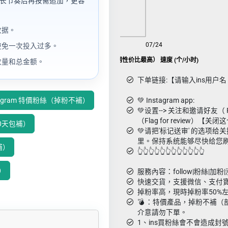
长节奏后再按需追加，更容
数据。
08/06
07/24
避免一次投入过多。
Ins 特价粉丝 套餐包 (全网性价比最高） 速度 (个/小时)
数量和总金额。
下单链接:【请输入ins用户名 如
tagram 特價粉絲（掉粉不補）
💚 Instagram app:
💚设置--> 关注和邀请好友（ Fo
（Flag for review）【关
30天包補）
💚请把'标记送审' 的选项给关
里。保持系统能够尽快给您刷
補）
👆👆👆👆👆👆👆👆👆👆👆👆
補）
服務內容：follow|粉絲|加粉|
快速交貨，支援微信、支付寶
掉粉率高，現時掉粉率50%
💣 ︎：特價產品，掉粉不補
介意請勿下單。
1、ins買粉絲會不會造成封