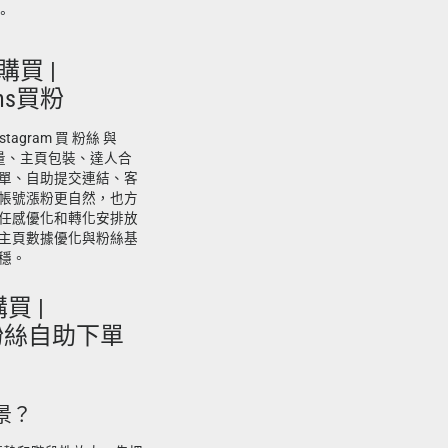
。
 購買 |
 ins買粉
tagram 買 粉絲 與
號起量、主頁包裝、達人合
單、自助提交連結、客
帳號漲粉更自然，也方
任感優化和轉化安排放
主頁數據優化與粉絲基
穩。
購買 |
ins粉絲自助下單
景？