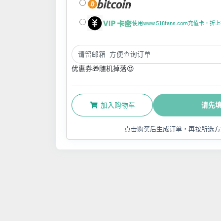
使用www.518fans.com充值卡，
优惠券🎁随机掉落😍
加入购物车
请先
点击购买后生成订单，再按所选方