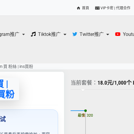
首頁
VIP卡密 | 代理合作
egram推广
Tiktok推广
Twitter推广
You
am 買 粉絲 | ins買粉
 |
当前套餐：
18.0元/1,0
s買粉
更新时间: 2026-08-06
最慢: 320
最快: 320
测试