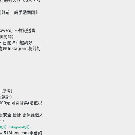
法，粉絲數大於100人，該
m 粉絲前，請手動關閉此
owers）->標記送審
閉這個開關】
，在'關注和邀請好
Instagram 粉絲訂
 [參考]
接累計)
000元 可開發票(增值稅
更安全-便捷-更保護個人
號。
刷粉|instagram刷粉 -
ww.518fans.com 平台的