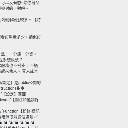
可以反著想--給你競品
號被封的，對吧。
間
面2周掉粉比較多。 【特
，具體看訂單量多少，類似訂
樣
一些：一分錢一分貨。
人還是系統帳號？
服務也不例外； 不過
起來像人。 真人成本
。
設定】是public公開的
tructions指令
tivity”【設定】頁面
ite Friends”【關注和邀請好
eview”Function【粉絲-標記
粉絲一定要確保取消這個選項 ✅
 ️ 💣 ️ 💣 ️ 💣 ️ 💣 ️ 💣 ️ 💣 ️