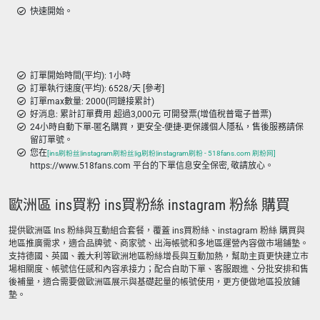
快速開始。
訂單開始時間(平均): 1小時
訂單執行速度(平均): 6528/天 [參考]
訂單max數量: 2000(同鏈接累計)
好消息: 累計訂單費用 超過3,000元 可開發票(增值稅普電子普票)
24小時自動下單-匿名購買，更安全-便捷-更保護個人隱私，售後服務請保
留訂單號。
您在
[ins刷粉丝|instagram刷粉丝|ig刷粉|instagram刷粉 - 518fans.com 刷粉网]
https://www.518fans.com 平台的下單信息安全保密, 敬請放心。
歐洲區 ins買粉 ins買粉絲 instagram 粉絲 購買
提供歐洲區 Ins 粉絲與互動組合套餐，覆蓋 ins買粉絲、instagram 粉絲 購買與
地區推廣需求，適合品牌號、商家號、出海帳號和多地區運營內容做市場鋪墊。
支持德國、英國、義大利等歐洲地區粉絲增長與互動加熱，幫助主頁更快建立市
場相關度、帳號信任感和內容承接力；配合自助下單、客服跟進、分批安排和售
後補量，適合需要做歐洲區展示與基礎起量的帳號使用，更方便做地區投放鋪
墊。