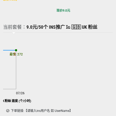
现价
9.0
元
当前套餐：
9.0元/50个 INS推广 Ɪɢ 🇬🇧 UK 粉丝
最慢: 272
最快: 272
07/26
🇧UK粉絲 速度 (个/小时)
下单链接:【请输入ins用户名 如 UserName】