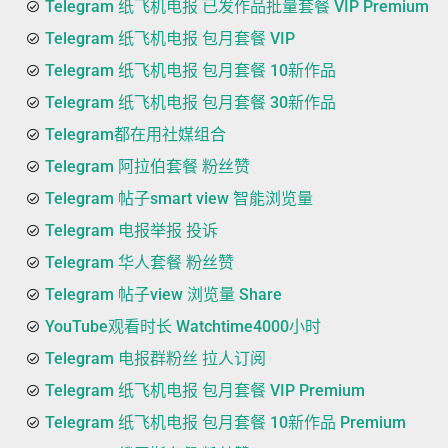
Telegram 纸飞机电报 已发作品批量套餐 VIP Premium
Telegram 纸飞机电报 包月套餐 VIP
Telegram 纸飞机电报 包月套餐 10新作品
Telegram 纸飞机电报 包月套餐 30新作品
Telegram都在用社媒组合
Telegram 阿拉伯套餐 粉丝赞
Telegram 帖子smart view 智能浏览量
Telegram 电报举报 投诉
Telegram 华人套餐 粉丝赞
Telegram 帖子view 浏览量 Share
YouTube观看时长 Watchtime4000小时
Telegram 电报群粉丝 拉人订阅
Telegram 纸飞机电报 包月套餐 VIP Premium
Telegram 纸飞机电报 包月套餐 10新作品 Premium