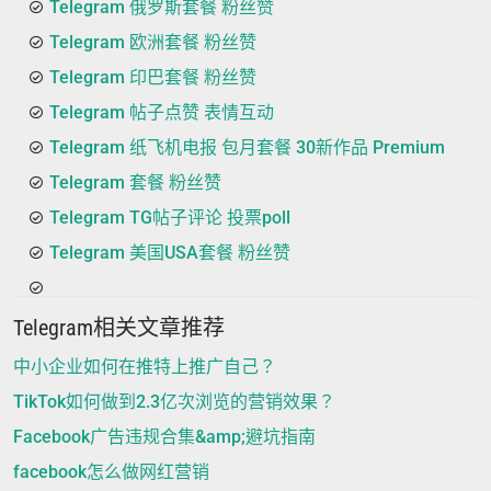
Telegram 俄罗斯套餐 粉丝赞
Telegram 欧洲套餐 粉丝赞
Telegram 印巴套餐 粉丝赞
Telegram 帖子点赞 表情互动
Telegram 纸飞机电报 包月套餐 30新作品 Premium
Telegram 套餐 粉丝赞
Telegram TG帖子评论 投票poll
Telegram 美国USA套餐 粉丝赞
Telegram相关文章推荐
中小企业如何在推特上推广自己？
TikTok如何做到2.3亿次浏览的营销效果？
Facebook广告违规合集&amp;避坑指南
facebook怎么做网红营销