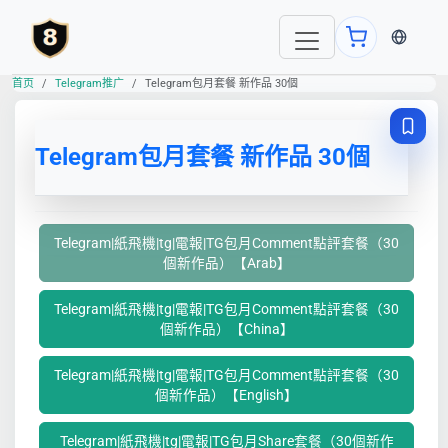
当前语言
首页
Telegram推广
Telegram包月套餐 新作品 30個
Telegram包月套餐 新作品 30個
Telegram|紙飛機|tg|電報|TG包月Comment點評套餐（30
個新作品）【Arab】
Telegram|紙飛機|tg|電報|TG包月Comment點評套餐（30
個新作品）【China】
Telegram|紙飛機|tg|電報|TG包月Comment點評套餐（30
個新作品）【English】
Telegram|紙飛機|tg|電報|TG包月Share套餐（30個新作