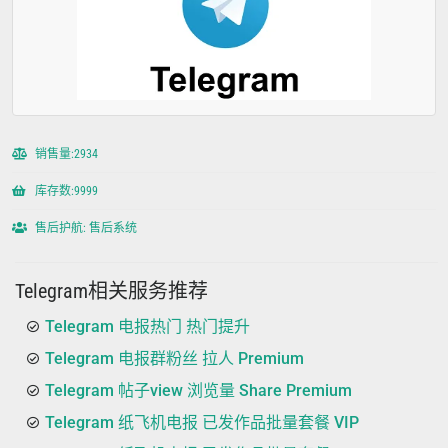
销售量:2934
库存数:9999
售后护航: 售后系统
Telegram相关服务推荐
Telegram 电报热门 热门提升
Telegram 电报群粉丝 拉人 Premium
Telegram 帖子view 浏览量 Share Premium
Telegram 纸飞机电报 已发作品批量套餐 VIP