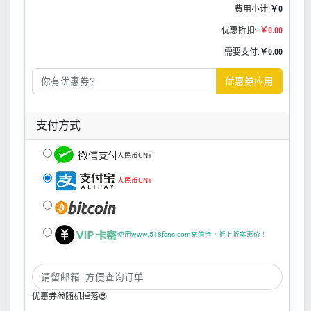
费用小计:
￥0
优惠折扣:
-￥0.00
需要支付:
￥0.00
优惠券应用
支付方式
人民币CNY
人民币CNY
使用www.518fans.com充值卡，折上折实惠价！
优惠券🎁随机掉落😍