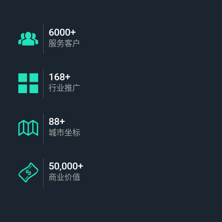
6000+
服务客户
168+
行业推广
88+
城市坐标
50,000+
商业价值