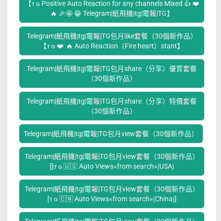
【ᴛ ɢ Positive Auto Reaction for any channels Mixed 👍 ❤️
🔥 🎉🤩 😁 Telegram|紙飛機|tg|電報|TG】
Telegram|紙飛機|tg|電報|TG包月like套餐（30個新作品）
【ᴛ ɢ ❤️ ‍ 🔥 Auto Reaction（Fire heart）stant】
Telegram|紙飛機|tg|電報|TG包月share（分享）優質套餐
（30個新作品）
Telegram|紙飛機|tg|電報|TG包月share（分享）特價套餐
（30個新作品）
Telegram|紙飛機|tg|電報|TG包月view套餐（30個新作品）
Telegram|紙飛機|tg|電報|TG包月view套餐（30個新作品）
[]ᴛ ɢ 🇺🇸 Auto Views«from search»⟮USA⟯
Telegram|紙飛機|tg|電報|TG包月view套餐（30個新作品）
[ᴛ ɢ 🇨🇳 Auto Views«from search»⟮China⟯]