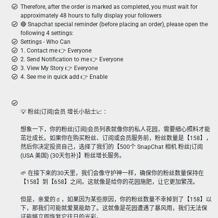
Therefore, after the order is marked as completed, you must wait for
approximately 48 hours to fully display your followers
🔴 Snapchat special reminder (before placing an order), please open the
following 4 settings:
Settings - Who Can
1. Contact me 👉 Everyone
2. Send Notification to me 👉 Everyone
3. View My Story 👉 Everyone
4. See me in quick add 👉 Enable
💡 粉丝|订阅|会员 增长小贴士📈 ：
想象一下，你的粉丝|订阅|会员列表就像你的私人花园，需要细心照料才能
茁壮成长。如果你在购买粉丝、订阅或会员服务前，粉丝数量是【158】，
然后你决定投资自己，选择了我们的【500个 SnapChat 相机 粉丝|订阅
(USA 美国) (30天包补)】粉丝增长服务。
🌱 在接下来的30天里，我们会像守护神一样，确保你的粉丝数量保持在
【158】到【658】之间。这就像是给你的花园施肥，让它更加繁茂。
但是，亲爱的🧃，如果因为某些原因，你的粉丝数量不幸掉到了【158】以
下，那我们可能就爱莫能助了。这就像是花园遭遇了暴风雨，我们无法保
证能够立即恢复它往日的光彩。