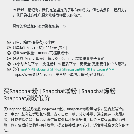
💌 所以，请记得，我们在这里是为了帮助你成长，但也需要你一起努力，
让我们的社交推广服务能够发挥最大的效果。
愿你的粉丝花园永远繁花似锦！✨
订单开始时间(参考): 6小时
订单执行速度(平均): 288/天 [参考]
订单max数量: 100000(同链接累计)
好消息: 累计订单费用 超过3,000元 可开增值税普电子普票
24小时自动下单-【免注册】 💚 匿名下单，更安全-便捷-更保护个人隐私。
您在
[ins刷粉丝|instagram刷粉丝|ig刷粉|instagram刷粉 - 518fans.com 刷粉网]
https://www.518fans.com 平台的下单信息保密, 敬请放心。
买Snapchat粉 | Snapchat增粉 | Snapchat爆粉 |
Snapchat刷粉低价
买Snapchat粉服务覆盖Snapchat增粉、Snapchat爆粉等需求，适合账号冷启
动、主页包装和社群增长场景。支持自助下单、分批补量、进度跟踪与客服对
接，付款流程清楚，售后可跟进异常处理和补量安排，适合日常运营与活动预
热，也方便后续复购和持续放量，提交链接后即可安排，适合重视稳定交付的团
队。