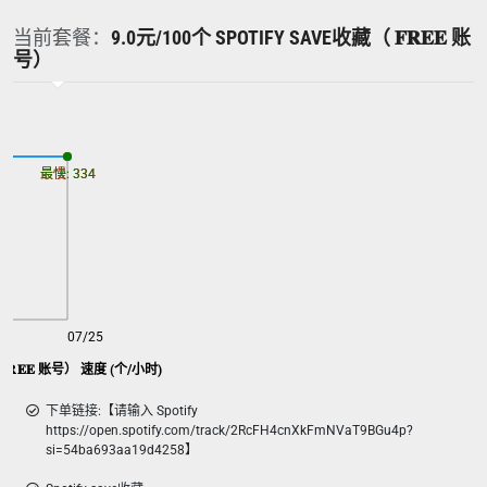
当前套餐：
9.0元/100个 SPOTIFY SAVE收藏（ 𝐅𝐑𝐄𝐄 账
号）
最慢: 334
最快: 334
07/25
 𝐅𝐑𝐄𝐄 账号） 速度 (个/小时)
下单链接:【请输入 Spotify
https://open.spotify.com/track/2RcFH4cnXkFmNVaT9BGu4p?
si=54ba693aa19d4258】