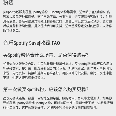
粉赞
买Spotify粉服务覆盖Spotify爆粉、Spotify增粉等需求，适合帖子互动加热、内
容放大和品牌种草场景。支持自助下单、分批补量、进度跟踪与客服对接，付款
流程清楚，售后可跟进异常处理和补量安排，适合日常运营与活动预热，也方便
后续复购和持续放量，提交链接后即可安排，适合重视稳定交付的团队。支持客
服持续跟单。
音乐Spotify Save|收藏 FAQ
买Spotify粉适合什么场景，是否值得购买？
如果你在做账号冷启动、主页包装和社群增长需求，买Spotify粉通常更适合用来
补基础数据、提升第一眼观感和配合内容节奏。对跨境卖家、创作者和营销团队
来说，先把资料、链接和近期内容准备好，再按预算分批安排，会比一次性冲量
更稳，也更方便后续继续追加。
第一次做买Spotify粉，应该怎么购买更稳？
建议先确认链接、数量、目标地区和希望开始的时间，再从小套餐测试。如果你
还想覆盖Spotify爆粉或Spotify增粉，可以按同一推广周期分步下单，边看承接和
转化边追加，这样预算更好控，客服也更容易根据进度帮你调整安排。