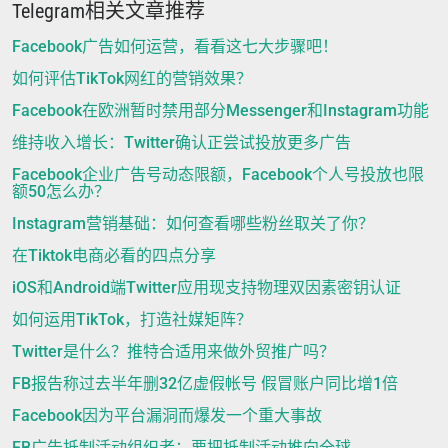
Telegram相关文章推荐
Facebook广告如何运营，看看这七大步骤吧！
如何评估TikTok网红的营销效果？
Facebook在欧洲暂时禁用部分Messenger和Instagram功能
维持收入增长：Twitter确认正尝试投放更多广告
Facebook企业广告号动态限额，Facebook个人号投放也限
额50怎么办？
Instagram营销基础：如何查看哪些粉丝取关了你？
在Tiktok电商必看的四点分享
iOS和Android端Twitter应用现支持物理双因素密钥认证
如何运用TikTok，打造社媒矩阵？
Twitter是什么？推特合适用来做外贸推广吗？
FB报告称过去半年删32亿虚假帐号 假冒账户同比增1倍
Facebook因为平台漏洞而爆发一个重大事故
FB广告抵制活动组织者：要把抵制活动推向全球