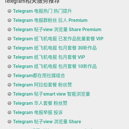
Telegram相关服务推荐
Telegram 电报热门 热门提升
Telegram 电报群粉丝 拉人 Premium
Telegram 帖子view 浏览量 Share Premium
Telegram 纸飞机电报 已发作品批量套餐 VIP
Telegram 纸飞机电报 包月套餐 30新作品
Telegram 纸飞机电报 包月套餐 VIP
Telegram 纸飞机电报 包月套餐 10新作品
Telegram都在用社媒组合
Telegram 阿拉伯套餐 粉丝赞
Telegram 帖子smart view 智能浏览量
Telegram 华人套餐 粉丝赞
Telegram 电报举报 投诉
Telegram 帖子view 浏览量 Share