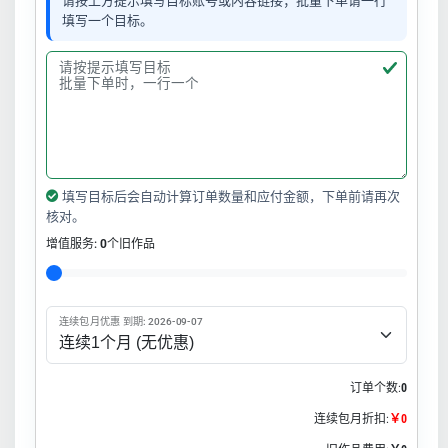
请按上方提示填写目标账号或内容链接；批量下单请一行
填写一个目标。
填写目标后会自动计算订单数量和应付金额，下单前请再次
核对。
增值服务:
0
个旧作品
连续包月优惠 到期: 2026-09-07
订单个数:
0
连续包月折扣:
￥0