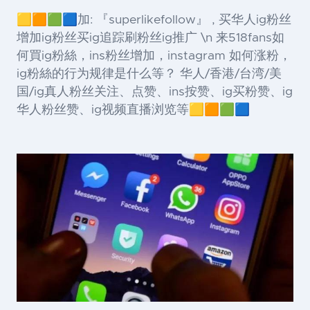
🟨🟧🟩🟦加: 『superlikefollow』 , 买华人ig粉丝
增加ig粉丝买ig追踪刷粉丝ig推广 \n 来518fans如
何買ig粉絲，ins粉丝增加，instagram 如何涨粉，
ig粉絲的行为规律是什么等？ 华人/香港/台湾/美
国/ig真人粉丝关注、点赞、ins按赞、ig买粉赞、ig
华人粉丝赞、ig视频直播浏览等🟨🟧🟩🟦