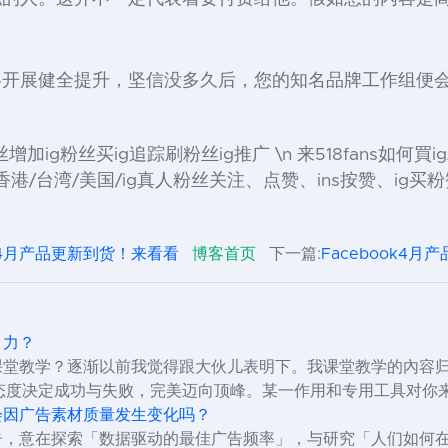
略开展健全提升，坚信没多久后，您的知名品牌工作组便
买华人ig粉丝增加ig粉丝买ig追踪刷粉丝ig推广 \n 来518fans如何
/台湾/美国/ig真人粉丝关注、点赞、ins按赞、ig买粉赞、
ok4月产品更新到货！来看看
博客首页
下一篇:
Facebook4
引力？
还用课堂教学？逐渐以前我觉得跟大伙儿表明下。我课堂教学的內
态度决定成功与失败，完美迈向顶峰。某一作用和专用工具对你
，会因广告素材质量发生变化吗？
与报告，意在探索「数据驱动的最佳广告频率」，与研究「人们如