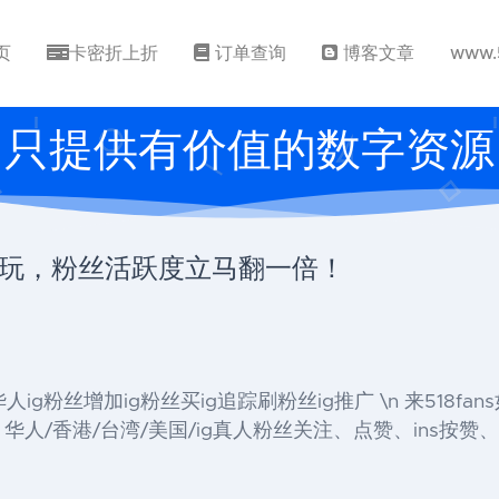
页
卡密折上折
订单查询
博客文章
www.
只提供有价值的数字资源
组这么玩，粉丝活跃度立马翻一倍！
』 , 买华人ig粉丝增加ig粉丝买ig追踪刷粉丝ig推广 \n 来518f
人/香港/台湾/美国/ig真人粉丝关注、点赞、ins按赞、