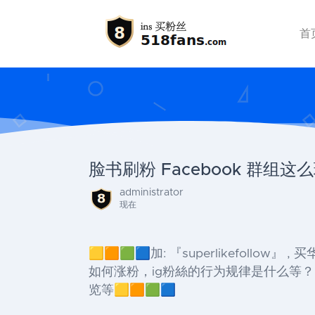
首
脸书刷粉 Facebook 群
administrator
现在
🟨🟧🟩🟦加: 『superlikefollow
如何涨粉，ig粉絲的行为规律是什么等？ 华
览等🟨🟧🟩🟦