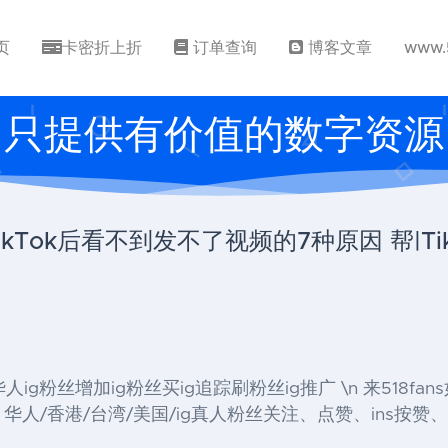
页
卡密折上折
订单查询
博客文章
www.
只提供有价值的数字资源
安装TikTok后看不到发不了视频的7种原因 帮|
』 , 买华人ig粉丝增加ig粉丝买ig追踪刷粉丝ig推广 \n 来518f
人/香港/台湾/美国/ig真人粉丝关注、点赞、ins按赞、