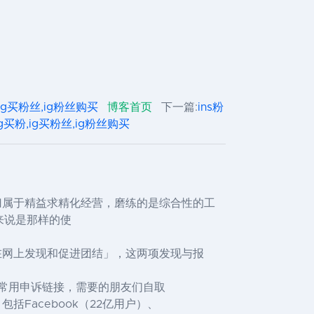
粉,ig买粉丝,ig粉丝购买
博客首页
下一篇:
ins粉
丝,ig买粉,ig买粉丝,ig粉丝购买
容归属于精益求精化经营，磨练的是综合性的工
来说是那样的使
何在网上发现和促进团结」，这两项发现与报
 bug常用申诉链接，需要的朋友们自取
括Facebook（22亿用户）、