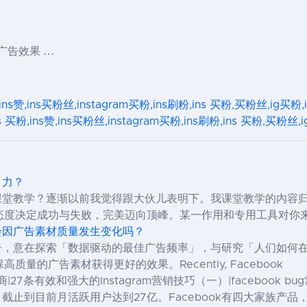
是广告效果 …
,ins赞,ins买粉丝,instagram买粉,ins刷粉,ins 买粉,买粉丝,ig买
s 买粉,ins赞,ins买粉丝,instagram买粉,ins刷粉,ins 买粉,买粉
引力？
还用课堂教学？逐渐以前我觉得跟大伙儿表明下。我课堂教学的內
态度决定成功与失败，完美迈向顶峰。某一作用和专用工具对你
，会因广告素材质量发生变化吗？
与报告，意在探索「数据驱动的最佳广告频率」，与研究「人们如
的广告素材获得更好的效果。Recently, Facebook
商|27条有效和强大的Instagram营销技巧（一）|facebook
，截止到目前月活跃用户达到27亿。Facebook有四大家族产品，包