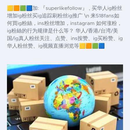
🟨🟧🟩🟦加: 『superlikefollow』 , 买华人ig粉丝
增加ig粉丝买ig追踪刷粉丝ig推广 \n 来518fans如
何買ig粉絲，ins粉丝增加，instagram 如何涨粉，
ig粉絲的行为规律是什么等？ 华人/香港/台湾/美
国/ig真人粉丝关注、点赞、ins按赞、ig买粉赞、ig
华人粉丝赞、ig视频直播浏览等🟨🟧🟩🟦