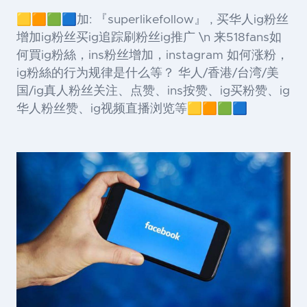
🟨🟧🟩🟦加: 『superlikefollow』 , 买华人ig粉丝
增加ig粉丝买ig追踪刷粉丝ig推广 \n 来518fans如
何買ig粉絲，ins粉丝增加，instagram 如何涨粉，
ig粉絲的行为规律是什么等？ 华人/香港/台湾/美
国/ig真人粉丝关注、点赞、ins按赞、ig买粉赞、ig
华人粉丝赞、ig视频直播浏览等🟨🟧🟩🟦