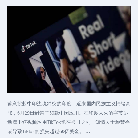
蓄意挑起中印边境冲突的印度，近来国内民族主义情绪高
涨，6月29日封禁了59款中国应用。在印度大火的字节跳
动旗下短视频应用TikTok也在被封之列，知情人士称禁令
或导致Tiktok的损失超过60亿美金。 …