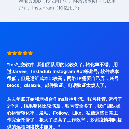
Whatsapp（15亿用户）、Messenger（13亿用
户）、Instagram（10亿用户）
"Ins社交软件, 我们团队用的比较久了, 转化率不错。用
过Jarvee、Instadub Instagram Bot等养号, 软件成本
很低，但是运维成本比较高，网络 IP需要自己弄，账号
block、disable、邮件验证、电话验证太烦人了。
从去年底开始和老板合作Ins群控引流、账号托管, 运行了
3个月，结果整体比较满意，账号安全多了，我们团队操
心运营转化率，发帖、Follow、Like、私信这些日常工
作完全托管了，极大了提高了工作效率，多谢疫情期间提
供的远程网络技术服务。"