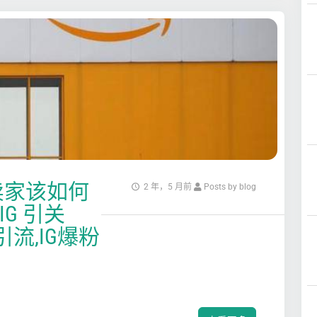
卖家该如何
2 年，5 月前
Posts by blog
IG 引关
G引流,IG爆粉