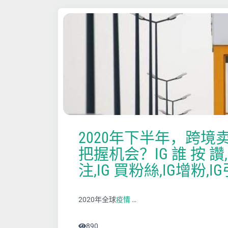
2020年下半年，跨境
把握机会？IG 誰 按 讚,
注,IG 買粉絲,IG增粉,I
2020年全球
疫情
…
890