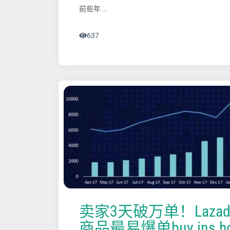
前些年
…
637
卖家3天破万单！Laza
商品最易爆单buy ins ho