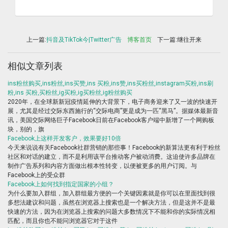
上一篇:
抖音及TikTok今|Twitter广告
博客首页
下一篇:继往开来
相似文章列表
ins粉丝购买,ins粉丝,ins买赞,ins 买粉,ins赞,ins买粉丝,instagram买粉,ins刷
粉,ins 买粉,买粉丝,ig买粉,ig买粉丝,ig粉丝购买
2020年，在全球新新冠疫情延伸的大背景下，电子商务迎来了又一波的快速开
展，尤其是经过交际东西施行的“交际电商”更是成为一匹“黑马”。据媒体最新音
讯，美国交际网络巨子Facebook日前在Facebook客户端中新增了一个网购板
块，别的，旗
Facebook上这样开发客户，效果要好10倍
今天来说说有关Facebook社群营销的那些事！Facebook的新算法更有利于粉丝
社区和对话的建立，而不是利用该平台推动客户被动消费。这迫使许多品牌在
制作广告系列和内容方面做出根本性转变，以便被更多的用户订阅。与
Facebook上的受众群
Facebook上如何找到指定国家的小组？
为什么要加入群组，加入群组最方便的一个关键因素就是你可以在里面找到很
多想法建议和问题，虽然在浏览器上搜索也是一个解决方法，但是这并不是最
快速的方法，因为在浏览器上搜索的问题大多数情况下不能和你的实际情况相
匹配，而且你也不能问浏览器它对于这件