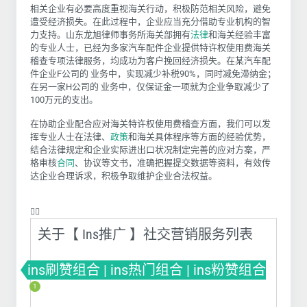
相关企业有必要高度重视海关行动，积极防范相关风险，避免
遭受经济损失。在此过程中，企业应当充分借助专业机构的智
力支持。山东龙旭律师事务所海关部拥有
法律
和海关经验丰富
的专业人士，已经为多家汽车配件企业提供特许权使用费海关
稽查专项法律服务，均成功为客户挽回经济损失。在某汽车配
件企业F公司的 业务中，实现减少补税90%，同时减免滞纳金；
在另一家H公司的 业务中，仅保证金一项就为企业争取减少了
100万元的支出。
在协助企业配合应对海关特许权使用费稽查方面，我们可以发
挥专业人士在法律、
政策
和海关具体程序等方面的经验优势，
结合法律规定和企业实际进出口状况制定完善的应对方案，严
格审核
合同
、协议等文书，准确把握提交数据等资料，有效传
达企业合理诉求，积极争取维护企业合法权益。
❤️‍🔥
关于【 Ins推广 】社交营销服务列表
ins刷赞组合 | ins热门组合 | ins粉赞组合
1