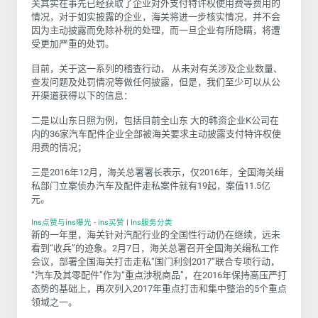
关其实在事先已经获取了企业对外支付特许权使用费等费用的
情况，对于如实披露的企业，海关将进一步核实情况，并不会
因为主动披露而免除补税的处理，而一旦企业有所隐瞒，将遭
受更加严重的处罚。
目前，关于这一系列的稽查行动， 从未对有关涉及企业数量、
查发问题及处罚情况等做任何披露，但是，我们至少可以从公
开渠道获得以下的信息：
二是以山东日照为例，包括目前全山东 大的韩资企业K公司在
内的36家汽车配件企业全部被海关要求主动披露支付特许权使
用费的情况；
三是2016年12月，海关总署署长表示，仅2016年，全国海关缉
私部门立案侦办汽车及配件走私案件就有19起，案值11.5亿
元。
Ins点赞与ins曝光 - ins买赞
|
Ins服务分类
新的一年里，海关针对汽配行业的全国性行动仍在继续，远未
看到“收兵”的迹象。2月7日，海关总署召开全国海关缉私工作
会议，部署全国海关打击走私“国门利剑2017”联合专项行动，
“汽车及其零配件”作为“重点涉税商品”，在2016年保持高压严打
态势的基础上，再次列入2017年重点打击和集中整治的
5个重点
领域之一。