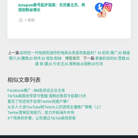
Instagram新号起步指南：先完善主页，再
规划粉丝增长
1 周前
上一篇:
如何在一开始就知道你的电商业务是否能盈利？IG 如何 推广,IG 頻道
簡介,IG 購買,IG 软件,IG 增加 粉絲
博客首页
下一篇:
参展的目的IG 登錄,IG
誰 按 讚,IG 引关注,IG 買粉絲,IG增粉,IG引流
相似文章列表
Facebook推广 - BM及验证企业主体
TikTok美国关停禁令暂缓 强制出售禁令延期15天
看完了你还怕不会用Twitter找客户嘛？
从业人士谈YouTube和Twitch上的游戏主播推广策略（上）
Twitter营销实用技巧：助力开拓海外市场
4个简单的步骤，让你通过TikTok高效获客