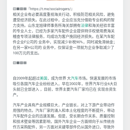
🟨🟧🟩🟦『https://t.me/socialrogers/』
相关企业有必要高度重视海关行动，积极防范相关风险，避免
遭受经济损失。在此过程中，企业应当充分借助专业机构的智
力支持。山东龙旭律师事务所海关部拥有
法律
和海关经验丰富
的专业人士，已经为多家汽车配件企业提供特许权使用费海关
稽查专项法律服务，均成功为客户挽回经济损失。在某汽车配
件企业F公司的 业务中，实现减少补税90%，同时减免滞纳金；
在另一家H公司的 业务中，仅保证金一项就为企业争取减少了
100万元的支出。
🟨🟧🟩🟦
自2009年起超过
美国
，成为世界 大
汽车
市场。快速发展的市场
吸引各国汽车企业纷纷进入，早在2002年，世界汽车行业6大巨
头就已全部进入 ，目前，世界主要汽车厂家均已在 实现合资生
产。
汽车产业具有产业规模巨大，产业链长，对上下游产业带动作
用强的特点。汽车厂家的涌入和本土化程度的不断提升，带动
汽车配件企业的迅速发展。但是，受长期合作关系、质量控制
和技术壁垒等因素影响，国外汽车企业一方面倾向于从传统合
作方采购配件，另一方面对关键零部件仍从国外进口，导致外