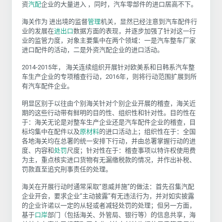
资
汽配
企业的大量进入 ，同时，汽车零部件的进口居高不下。
海关作为 进出境的监督
管理
机关，显然已经注意到汽车配件行
业的发展在
进出口
数据方面的表现，并逐步加强了针对这一行
业的监管力度，对象主要集中在两个领域：一是汽车整车厂家
进口配件的活动，二是外资汽配企业的进口活动。
2014-2015年， 海关连续组织开展针对欧美系和日韩系汽车整
车生产企业的专项稽查行动，2016年，则将行动范围扩展到所
有汽车配件企业。
明显区别于以往由个别海关针对个别企业开展的稽查，海关近
期的这些行动带有鲜明的目的性、组织性和针对性。目的性在
于：海关无论是对整车生产企业还是汽车配件企业的稽查，目
标均集中在配件以及
原材料
的进口活动上；组织性在于：全国
各地海关均在总署的统一安排下行动，并由总署掌握行动的进
度、内容和
处罚
尺度；针对性在于：稽查事项以特许权使用费
为主，重点核实进口货物有无漏缴税款的情况，并作出补税、
罚款直至追究刑事责任的处理。
海关在开展行动时通常采取“恩威并施”的做法：首先召集汽配
企业开会，要求企业“主动披露”有无违法行为，并对如实披露
的企业许诺以一定的从轻或者减轻处罚的处理；但另一方面，
基于
口岸
部门（包括海关、外管局、银行等）的信息共享，海