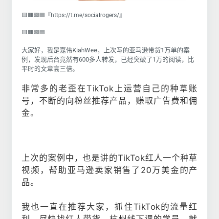
🟨🟧🟩🟦『https://t.me/socialrogers/』
🟨🟧🟩🟦
大家好，我是嘉伟KiahWee，上次写的亚马逊带货1万单的案
例，发现后台竟然有600多人转发，已经突破了1万的阅读，比
平时的文章高三倍。
非常多的老歪在TikTok上运营自己的种草账
号，不断的向粉丝推荐产品，赚取广告费和佣
金。
上次的案例中，也是讲的TikTok红人一个种草
视频，帮助亚马逊卖家销售了20万美金的产
品。
我也一直在推荐大家，抓住TikTok的流量红