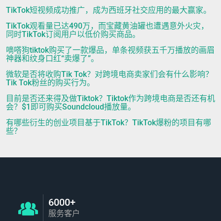
TikTok短视频成功推广，成为西班牙社交应用的最大赢家。
TikTok观看量已达490万，而宝藏黄油罐也遭遇意外火灾，
同时TikTok订阅用户以低价购买商品。
嘀嗒狗tiktok购买了一款爆品，单条视频获五千万播放的画眉
神器和纹身口红“卖爆了”。
微软是否将收购Tik Tok？对跨境电商卖家们会有什么影响？
Tik Tok粉丝的购买行为。
目前是否还来得及做Tiktok？Tiktok作为跨境电商是否还有机
会？$1即可购买Soundcloud播放量。
有哪些衍生的创业项目基于TikTok？TikTok爆粉的项目有哪
些？
6000+
服务客户