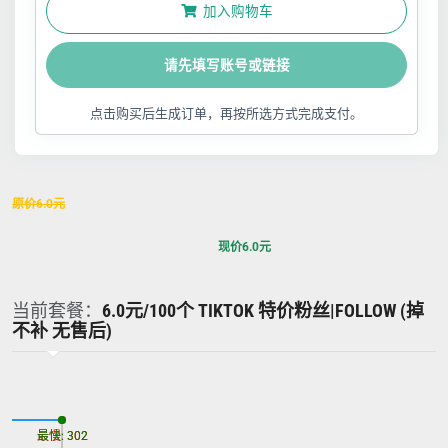
加入购物车
请先填写账号或链接
点击购买后生成订单，再按所选方式完成支付。
原价
6.0
元
现价
6.0
元
当前套餐：
6.0元/100个 TIKTOK 特价粉丝|FOLLOW (掉
不补 无售后)
最慢: 302
最快: 302