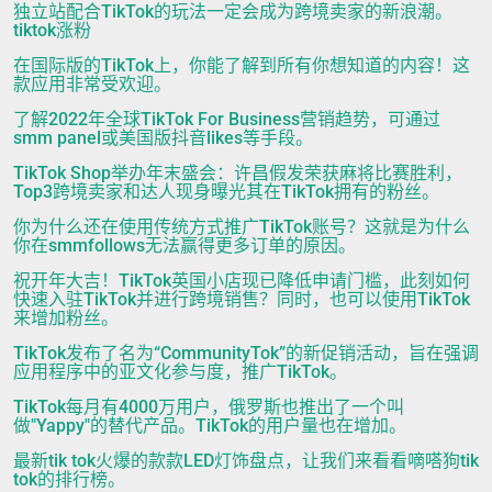
独立站配合TikTok的玩法一定会成为跨境卖家的新浪潮。
tiktok涨粉
在国际版的TikTok上，你能了解到所有你想知道的内容！这
款应用非常受欢迎。
了解2022年全球TikTok For Business营销趋势，可通过
smm panel或美国版抖音likes等手段。
TikTok Shop举办年末盛会：许昌假发荣获麻将比赛胜利，
Top3跨境卖家和达人现身曝光其在TikTok拥有的粉丝。
你为什么还在使用传统方式推广TikTok账号？这就是为什么
你在smmfollows无法赢得更多订单的原因。
祝开年大吉！TikTok英国小店现已降低申请门槛，此刻如何
快速入驻TikTok并进行跨境销售？同时，也可以使用TikTok
来增加粉丝。
TikTok发布了名为“CommunityTok”的新促销活动，旨在强调
应用程序中的亚文化参与度，推广TikTok。
TikTok每月有4000万用户，俄罗斯也推出了一个叫
做"Yappy"的替代产品。TikTok的用户量也在增加。
最新tik tok火爆的款款LED灯饰盘点，让我们来看看嘀嗒狗tik
tok的排行榜。