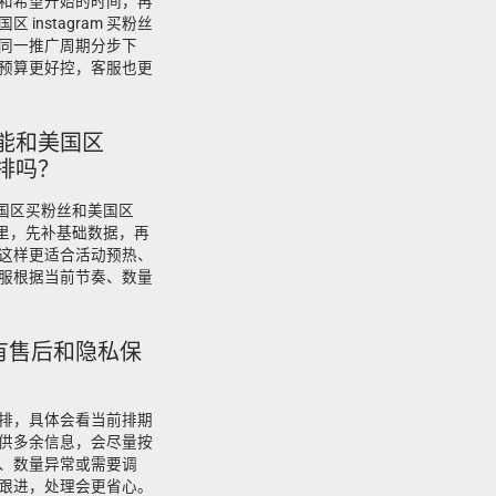
和希望开始的时间，再
instagram 买粉丝
可以按同一推广周期分步下
预算更好控，客服也更
粉丝能和美国区
安排吗？
 美国区买粉丝和美国区
推广里，先补基础数据，再
这样更适合活动预热、
服根据当前节奏、数量
有售后和隐私保
排，具体会看当前排期
供多余信息，会尽量按
、数量异常或需要调
跟进，处理会更省心。