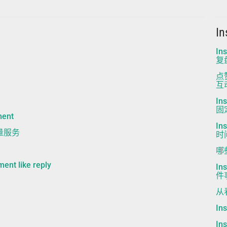
I
I
复
点
互
I
固
ment
I
起量服务
时
哪
t like reply
I
件
从
I
I