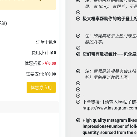
注：指用来互动的账号看起
录、有 Story、有粉丝，
极大概率帮助你的帖子登上
下单)
注：即提高帖子上热门或在
订单个数:
0
前的几率。
费用小计:
￥0
它们带有数据统计——包含
优惠折扣:
-￥0.00
注：意思是这项服务会让帖子的 
需要支付:
￥0.00
析）里的曝光数据上涨。
优惠券应用
:
下单链接:【请输入ins帖子链
https://www.instagram.co
High quality Instagram likes
impressions+number of fol
quantity, sourced from the 