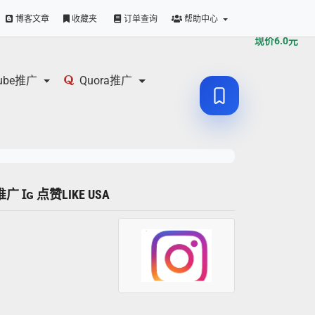
原价
6.0
元
博客文章
收藏夹
订单查询
帮助中心
现价
6.0
元
tube推广
Quora推广
推广 Ɪɢ 点赞LIKE USA