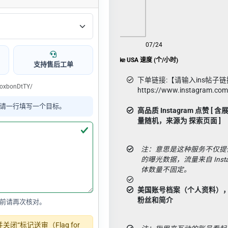
08/06
07/24
Ins推广 ɪɢ 点赞Like USA 速度 (个/小时)
支持售后工单
下单链接:【请输入ins帖子链
oxbonDtTY/
https://www.instagram.co
请一行填写一个目标。
高品质 Instagram 点赞 [ 
量随机，来源为 探索页面 ]
注：意思是这种服务不仅提
的曝光数据，流量来自 Inst
体数量不固定。
美国账号档案（个人资料）
粉丝和简介
前请再次核对。
“标记送审（Flag for