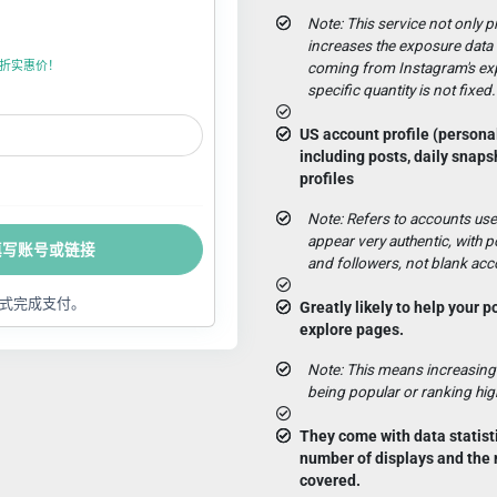
Note: This service not only pr
increases the exposure data o
折上折实惠价！
coming from Instagram's exp
specific quantity is not fixed.
US account profile (personal
including posts, daily snaps
profiles
Note: Refers to accounts used
appear very authentic, with p
填写账号或链接
and followers, not blank acc
式完成支付。
Greatly likely to help your p
explore pages.
Note: This means increasing
being popular or ranking high
They come with data statist
number of displays and the
covered.