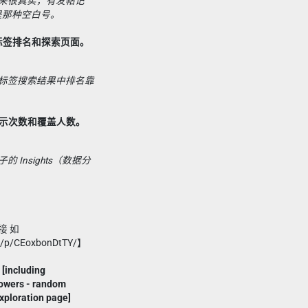
来很真实，有发帖记
不是那种空白号。
标签排名和探索页面。
标签搜索结果中排名靠
展示次数和覆盖人数。
Insights（数据分
接 如
m/p/CEoxbonDtTY/】
 [including
lowers - random
exploration page]