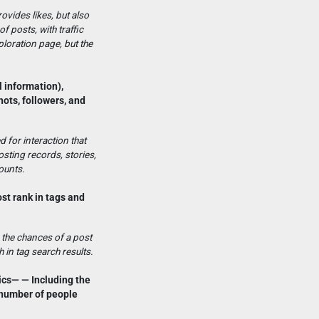
ovides likes, but also
f posts, with traffic
loration page, but the
 information),
hots, followers, and
 for interaction that
osting records, stories,
ounts.
ost rank in tags and
 the chances of a post
 in tag search results.
ics— — Including the
 number of people