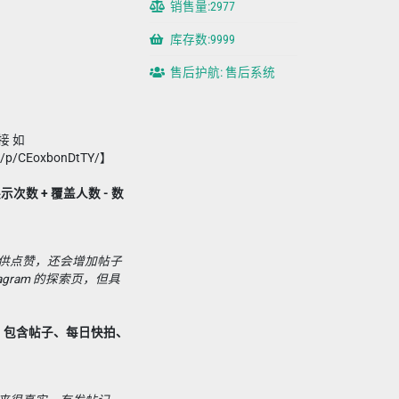
销售量:2977
库存数:9999
售后护航: 售后系统
接 如
m/p/CEoxbonDtTY/】
含展示次数 + 覆盖人数 - 数
供点赞，还会增加帖子
agram 的探索页，但具
，包含帖子、每日快拍、