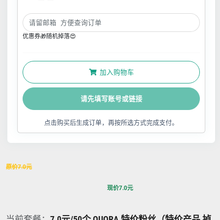
优惠券🎁随机掉落😍
加入购物车
请先填写账号或链接
点击购买后生成订单，再按所选方式完成支付。
原价
7.0
元
现价
7.0
元
当前套餐：
7.0元/50个 QUORA 特价粉丝（特价产品 掉