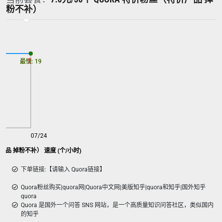
粉不补）
最慢: 19
最快: 19
07/24
产品 掉粉不补） 速度 (个/小时)
下单链接:【请输入 Quora链接】
Quora粉丝购买|quora网|Quora中文网|美版知乎|quora和知乎|国外知乎
quora
Quora 是国外一个问答 SNS 网站，是一个高质量知识问答社区，类似国内
的知乎