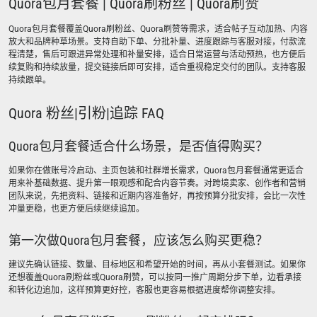
Quora包月套餐 | Quora刷粉丝 | Quora刷赞
Quora包月套餐覆盖Quora刷粉丝、Quora刷赞等需求，适合帖子互动加热、内容
放大和品牌种草场景。支持自助下单、分批补量、进度跟踪与客服对接，付款流
程清楚，售后可跟进异常处理和补量安排，适合日常运营与活动预热，也方便后
续复购和持续放量，提交链接后即可安排，适合重视稳定交付的团队。支持客服
持续跟单。
Quora 粉丝|引粉|追踪 FAQ
Quora包月套餐适合什么场景，是否值得购买？
如果你在做账号冷启动、主页包装和社群增长需求，Quora包月套餐通常更适合
用来补基础数据、提升第一眼观感和配合内容节奏。对跨境卖家、创作者和营销
团队来说，先把资料、链接和近期内容准备好，再按预算分批安排，会比一次性
冲量更稳，也更方便后续继续追加。
第一次做Quora包月套餐，应该怎么购买更稳？
建议先确认链接、数量、目标地区和希望开始的时间，再从小套餐测试。如果你
还想覆盖Quora刷粉丝或Quora刷赞，可以按同一推广周期分步下单，边看承接
和转化边追加，这样预算更好控，客服也更容易根据进度帮你调整安排。