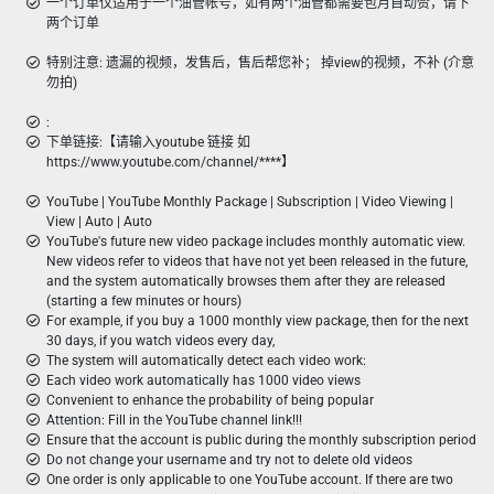
一个订单仅适用于一个油管帐号，如有两个油管都需要包月自动赞，请下
两个订单
特别注意: 遗漏的视频，发售后，售后帮您补； 掉view的视频，不补 (介意
勿拍)
:
下单链接:【请输入youtube 链接 如
https://www.youtube.com/channel/****】
YouTube | YouTube Monthly Package | Subscription | Video Viewing |
View | Auto | Auto
YouTube's future new video package includes monthly automatic view.
New videos refer to videos that have not yet been released in the future,
and the system automatically browses them after they are released
(starting a few minutes or hours)
For example, if you buy a 1000 monthly view package, then for the next
30 days, if you watch videos every day,
The system will automatically detect each video work:
Each video work automatically has 1000 video views
Convenient to enhance the probability of being popular
Attention: Fill in the YouTube channel link!!!
Ensure that the account is public during the monthly subscription period
Do not change your username and try not to delete old videos
One order is only applicable to one YouTube account. If there are two