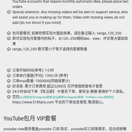
YouTube accounts that require monthly automatic likes, please place two
orders
Special attention: Any missing videos will be sent to support service, who
will assist you in making up for them; Video with missing views, do not
add (do not shoot if you mind)
包月套餐🈷️, 如果你想实现大锯齿效果，请在备注输入: range_120_350
即可实现包月套餐内的帖子，从120~350随机like、view、评论等大锯齿效
果
range_120_350 数字要小于等于选择的套餐数量
订单开始时间(参考): 1小时
订单执行速度(平均): 1392/天 [参考]
订单max数量: 1000000(同链接累计)
好消息: 累计订单费用 超过3,000元 可开增值税普电子普票
24小时自动下单-【免注册】 💚 匿名下单，更安全-便捷-更保护个人隐私。
您在
[ins刷粉丝|instagram刷粉丝|ig刷粉|instagram刷粉 - 518fans.com 刷粉网]
https://www.518fans.com 平台的下单信息保密, 敬请放心。
YouTube包月 VIP套餐
youtube view服务覆盖youtube 订阅 购买、youtube买订阅等需求，适合视频曝