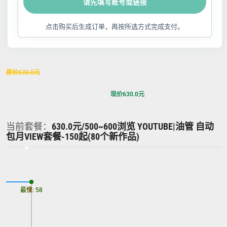
请先填写账号或链接
点击购买后生成订单，再按所选方式完成支付。
原价
630.0
元
现价
630.0
元
当前套餐：
630.0元/500~600浏览 YOUTUBE|油管 自动
包月VIEW套餐-150起(80个新作品)
最慢: 58
最快: 58