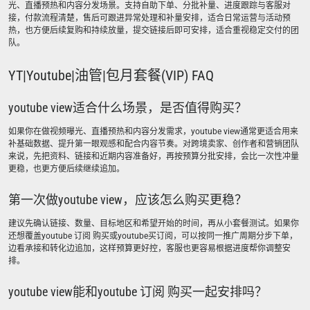
光、直播预热和内容分发场景。支持自助下单、分批补量、进度跟踪与客服对
接，付款流程清楚，售后可跟进异常处理和补量安排，适合日常运营与活动预
热，也方便后续复购和持续放量，提交链接后即可安排，适合重视稳定交付的团
队。
YT|Youtube|油管|包月套餐(VIP) FAQ
youtube view适合什么场景，是否值得购买？
如果你在做视频曝光、直播预热和内容分发需求，youtube view通常更适合用来
补基础数据、提升第一眼观感和配合内容节奏。对跨境卖家、创作者和营销团队
来说，先把资料、链接和近期内容准备好，再按预算分批安排，会比一次性冲量
更稳，也更方便后续继续追加。
第一次做youtube view，应该怎么购买更稳？
建议先确认链接、数量、目标地区和希望开始的时间，再从小套餐测试。如果你
还想覆盖youtube 订阅 购买或youtube买订阅，可以按同一推广周期分步下单，
边看承接和转化边追加，这样预算更好控，客服也更容易根据进度帮你调整安
排。
youtube view能和youtube 订阅 购买一起安排吗？