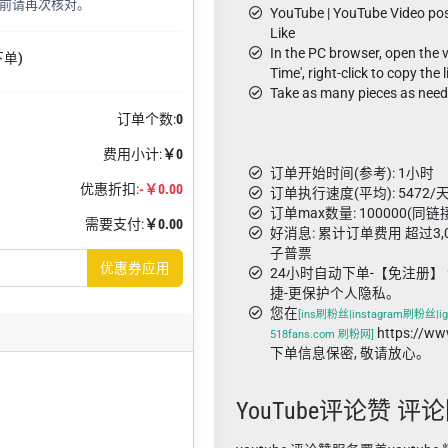
前请再次核对。
YouTube | YouTube Video po
Like
In the PC browser, open the 
下单)
Time', right-click to copy the l
Take as many pieces as nee
订单个数:
0
费用小计:
￥0
订单开始时间(参考): 1小时
优惠折扣:
-￥0.00
订单执行速度(平均): 5472/天
订单max数量: 100000(同链
需要支付:
￥0.00
好消息: 累计订单费用 超过3
子普票
优惠券应用
24小时自动下单-【免注册】 
捷-更保护个人隐私。
您在
[ins刷粉丝|instagram刷粉丝|ig
https://w
518fans.com 刷粉网]
下单信息保密, 敬请放心。
YouTube评论赞 评