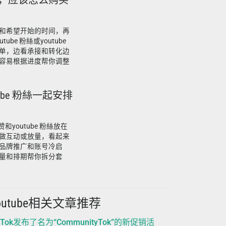
论赞，应该怎么购买
和希望开始的时间，再
be 粉絲或youtube
单，边看承接和转化边
容易根据进度帮你调整
tube 粉絲一起安排
和youtube 粉絲放在
做互动或放量，看起来
品牌推广和账号冷启
量和排期帮你拆分套
outube相关文章推荐
kTok发布了名为“CommunityTok”的新促销活