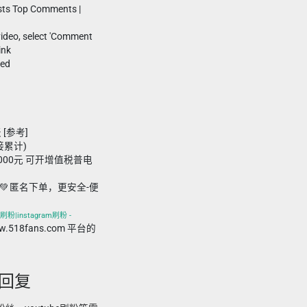
sts Top Comments |
video, select 'Comment
ink
ded
 [参考]
接累计)
,000元 可开增值税普电
💚 匿名下单，更安全-便
刷粉|instagram刷粉 -
ww.518fans.com 平台的
论回复