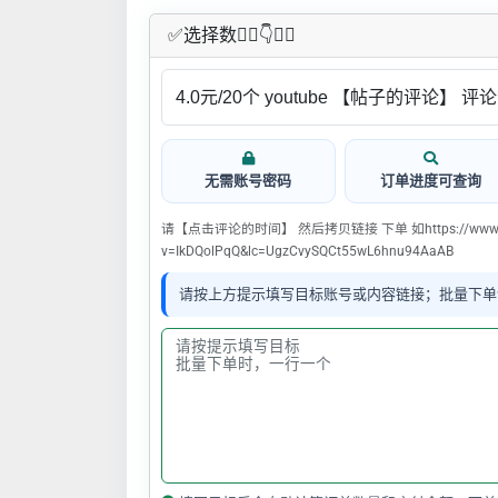
✅​选择数👇🏻​​👇👇🏻​​
无需账号密码
订单进度可查询
请【点击评论的时间】 然后拷贝链接 下单 如https://www.you
v=IkDQolPqQ&lc=UgzCvySQCt55wL6hnu94AaAB
请按上方提示填写目标账号或内容链接；批量下单