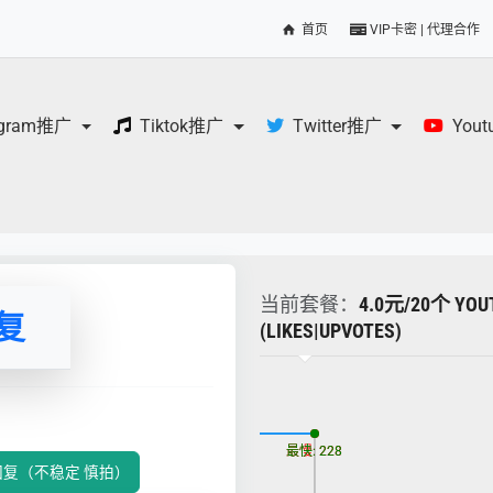
首页
VIP卡密 | 代理合作
egram推广
Tiktok推广
Twitter推广
You
当前套餐：
4.0元/20个 
回复
(LIKES|UPVOTES)
更新时间: 2026-08-07
最慢: 228
最快: 228
论回复（不稳定 慎拍）