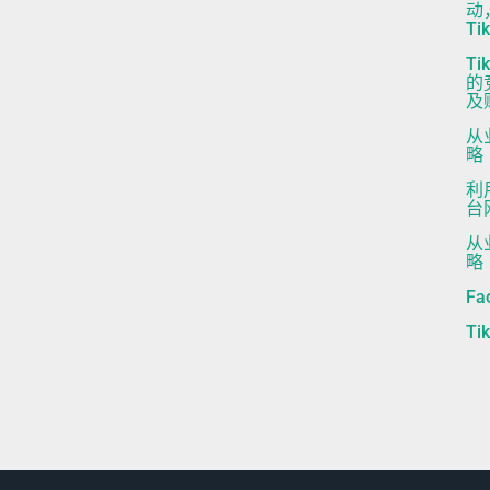
动
Ti
T
的
及
从
略
利
台
从
略
F
Ti