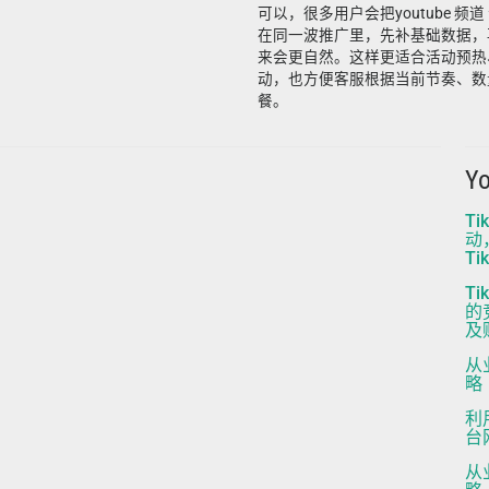
可以，很多用户会把youtube 频道 
在同一波推广里，先补基础数据，
来会更自然。这样更适合活动预热
动，也方便客服根据当前节奏、数
餐。
Y
Ti
动
Ti
T
的
及
从
略
利
台
从