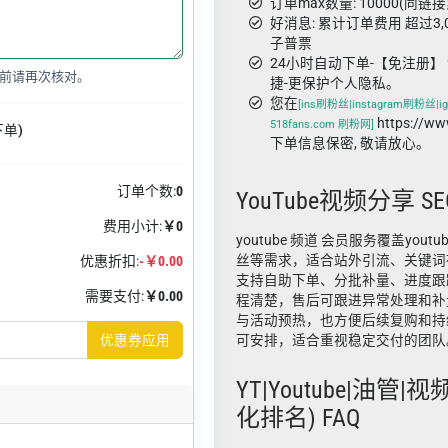
订单max数量: 10000(同链
好消息: 累计订单费用 超过3
子普票
24小时自动下单-【免注册】 
前请再次核对。
捷-更保护个人隐私。
您在
[ins刷粉丝|instagram刷粉丝|ig
https://w
518fans.com 刷粉网]
下单)
下单信息保密, 敬请放心。
订单个数:
0
YouTube视频分享 
费用小计:
￥0
youtube 频道 会员服务覆盖youtub
丝等需求，适合站外引流、关键词
优惠折扣:
-￥0.00
支持自助下单、分批补量、进度跟
需要支付:
￥0.00
程清楚，售后可跟进异常处理和补
与活动预热，也方便后续复购和持
优惠券应用
可安排，适合重视稳定交付的团队
YT|Youtube|油管|
化排名) FAQ