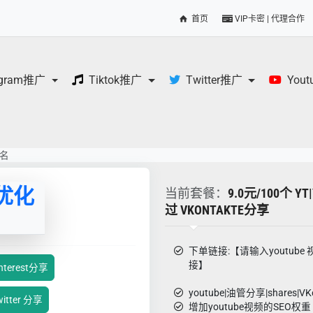
首页
VIP卡密 | 代理合作
egram推广
Tiktok推广
Twitter推广
You
排名
O优化
当前套餐：
9.0元/100个 
过 VKONTAKTE分享
下单链接:【请输入youtube
接】
terest分享
youtube|油管分享|shares|VKo
tter 分享
增加youtube视频的SEO权重