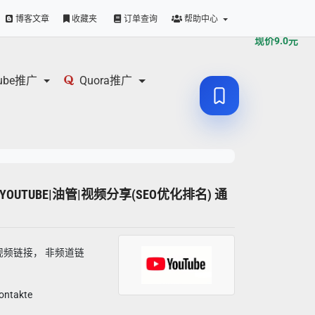
原价
9.0
元
博客文章
收藏夹
订单查询
帮助中心
现价
9.0
元
tube推广
Quora推广
YT|YOUTUBE|油管|视频分享(SEO优化排名) 通
 视频链接， 非频道链
ntakte