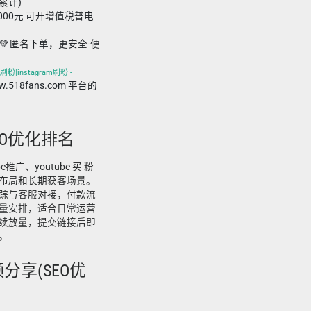
接累计)
,000元 可开增值税普电
💚 匿名下单，更安全-便
刷粉|instagram刷粉 -
ww.518fans.com 平台的
SEO优化排名
e推广、youtube 买 粉
布局和长期获客场景。
踪与客服对接，付款流
量安排，适合日常运营
续放量，提交链接后即
。
视频分享(SEO优