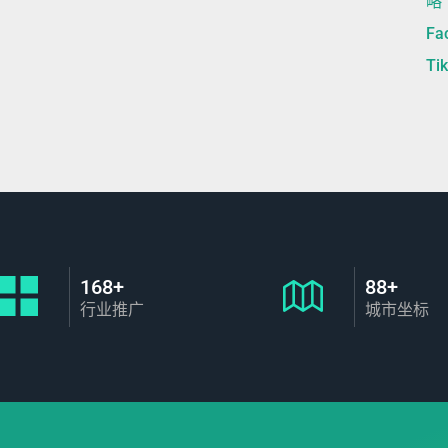
略
F
Ti
168+
88+
行业推广
城市坐标