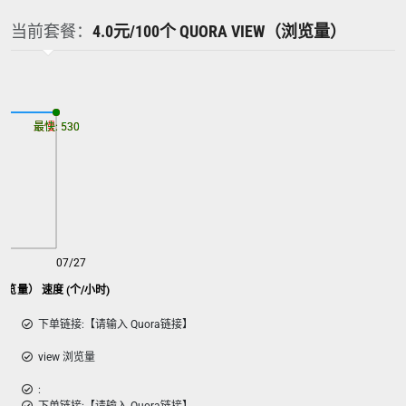
当前套餐：
4.0元/100个 QUORA VIEW（浏览量）
最慢: 530
最快: 530
07/27
w（浏览量） 速度 (个/小时)
下单链接:【请输入 Quora链接】
view 浏览量
: