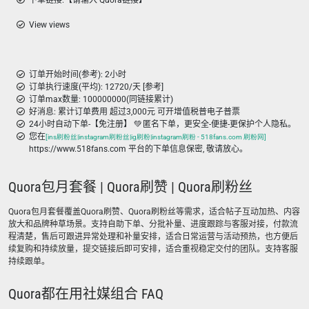
下单链接:【请输入 Quora链接】
View views
订单开始时间(参考): 2小时
订单执行速度(平均): 12720/天 [参考]
订单max数量: 100000000(同链接累计)
好消息: 累计订单费用 超过3,000元 可开增值税普电子普票
24小时自动下单-【免注册】 💚 匿名下单，更安全-便捷-更保护个人隐私。
您在
[ins刷粉丝|instagram刷粉丝|ig刷粉|instagram刷粉 - 518fans.com 刷粉网]
https://www.518fans.com 平台的下单信息保密, 敬请放心。
Quora包月套餐 | Quora刷赞 | Quora刷粉丝
Quora包月套餐覆盖Quora刷赞、Quora刷粉丝等需求，适合帖子互动加热、内容
放大和品牌种草场景。支持自助下单、分批补量、进度跟踪与客服对接，付款流
程清楚，售后可跟进异常处理和补量安排，适合日常运营与活动预热，也方便后
续复购和持续放量，提交链接后即可安排，适合重视稳定交付的团队。支持客服
持续跟单。
Quora都在用社媒组合 FAQ