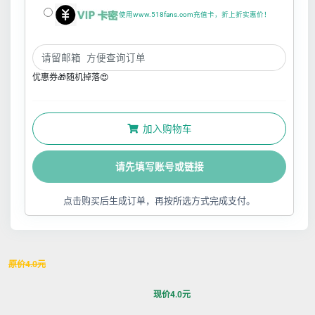
使用www.518fans.com充值卡，折上折实惠价！
优惠券🎁随机掉落😍
加入购物车
请先填写账号或链接
点击购买后生成订单，再按所选方式完成支付。
原价
4.0
元
现价
4.0
元