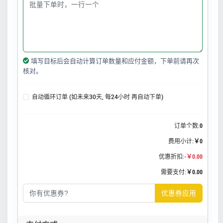
填写目标后会自动计算订单数量和应付金额，下单前请再次
核对。
自动循环订单 (如未来30天, 每24小时 再自动下单)
订单个数:
0
费用小计:
￥0
优惠折扣:
-￥0.00
需要支付:
￥0.00
优惠券应用