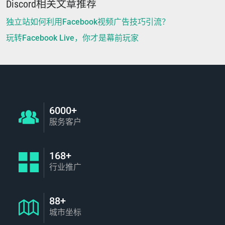
Discord相关文章推荐
独立站如何利用Facebook视频广告技巧引流？
玩转Facebook Live，你才是幕前玩家
6000+
服务客户
168+
行业推广
88+
城市坐标