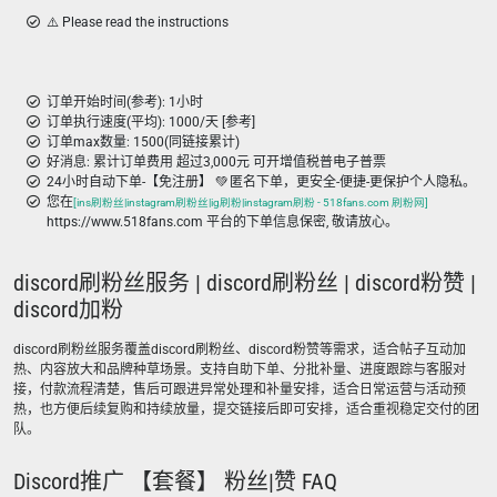
⚠️ Please read the instructions
订单开始时间(参考): 1小时
订单执行速度(平均): 1000/天 [参考]
订单max数量: 1500(同链接累计)
好消息: 累计订单费用 超过3,000元 可开增值税普电子普票
24小时自动下单-【免注册】 💚 匿名下单，更安全-便捷-更保护个人隐私。
您在
[ins刷粉丝|instagram刷粉丝|ig刷粉|instagram刷粉 - 518fans.com 刷粉网]
https://www.518fans.com 平台的下单信息保密, 敬请放心。
discord刷粉丝服务 | discord刷粉丝 | discord粉赞 |
discord加粉
discord刷粉丝服务覆盖discord刷粉丝、discord粉赞等需求，适合帖子互动加
热、内容放大和品牌种草场景。支持自助下单、分批补量、进度跟踪与客服对
接，付款流程清楚，售后可跟进异常处理和补量安排，适合日常运营与活动预
热，也方便后续复购和持续放量，提交链接后即可安排，适合重视稳定交付的团
队。
Discord推广 【套餐】 粉丝|赞 FAQ