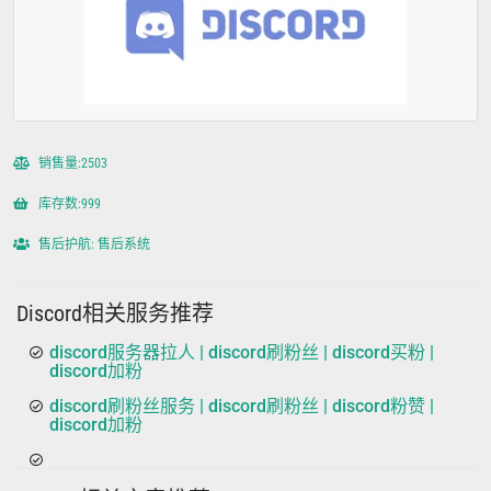
销售量:2503
库存数:999
售后护航: 售后系统
Discord相关服务推荐
discord服务器拉人 | discord刷粉丝 | discord买粉 |
discord加粉
discord刷粉丝服务 | discord刷粉丝 | discord粉赞 |
discord加粉