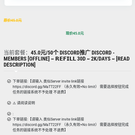
原价
45.0
元
现价
45.0
元
当前套餐：
45.0元/50个 DISCORD推广 DISCORD -
MEMBERS [OFFLINE] ~ 𝗥𝗘𝗙𝗜𝗟𝗟 30D ~ 2K/DAYS ~ [READ
DESCRIPTION]
下单链接:【请输入 类似Server invite link链接
https://discord.gg/MaTT22FF （永久有效+No limit） 需要选择按钮完成
任务的链接系统不予处理 不退费】
⚠️ 请阅读说明
:
下单链接:【请输入 类似Server invite link链接
https://discord.gg/MaTT22FF （永久有效+No limit） 需要选择按钮完成
任务的链接系统不予处理 不退费】