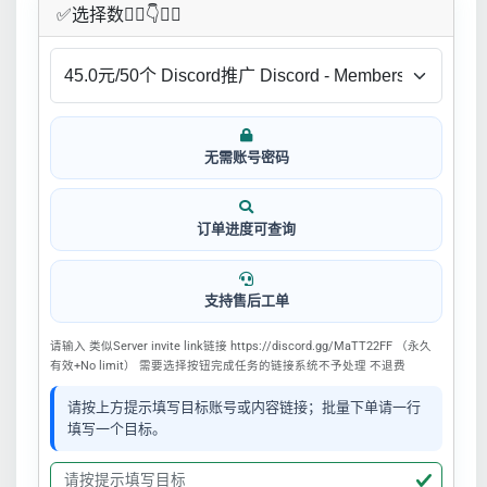
✅​选择数👇🏻​​👇👇🏻​​
无需账号密码
订单进度可查询
支持售后工单
请输入 类似Server invite link链接 https://discord.gg/MaTT22FF （永久
有效+No limit） 需要选择按钮完成任务的链接系统不予处理 不退费
请按上方提示填写目标账号或内容链接；批量下单请一行
填写一个目标。