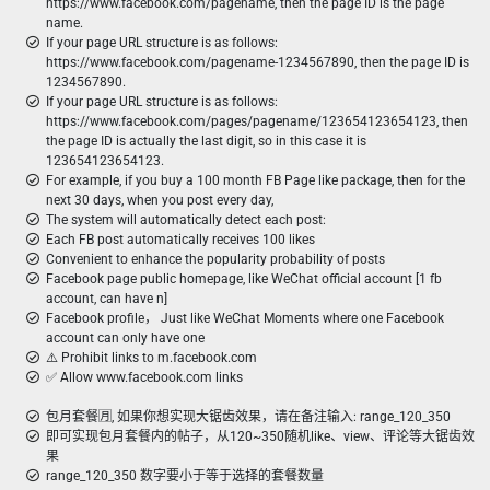
https://www.facebook.com/pagename, then the page ID is the page
name.
If your page URL structure is as follows:
https://www.facebook.com/pagename-1234567890, then the page ID is
1234567890.
If your page URL structure is as follows:
https://www.facebook.com/pages/pagename/123654123654123, then
the page ID is actually the last digit, so in this case it is
123654123654123.
For example, if you buy a 100 month FB Page like package, then for the
next 30 days, when you post every day,
The system will automatically detect each post:
Each FB post automatically receives 100 likes
Convenient to enhance the popularity probability of posts
Facebook page public homepage, like WeChat official account [1 fb
account, can have n]
Facebook profile， Just like WeChat Moments where one Facebook
account can only have one
⚠️ Prohibit links to m.facebook.com
✅ Allow www.facebook.com links
包月套餐🈷️, 如果你想实现大锯齿效果，请在备注输入: range_120_350
即可实现包月套餐内的帖子，从120~350随机like、view、评论等大锯齿效
果
range_120_350 数字要小于等于选择的套餐数量