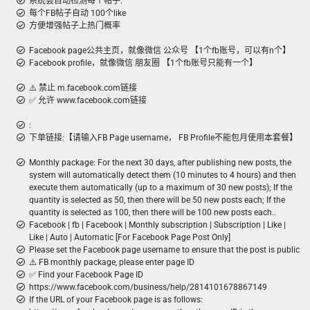
系统会自动检测每个帖子:
每个FB帖子自动 100个like
方便增强帖子上热门概率
Facebook page公共主页，就像微信 公众号 【1个fb账号，可以有n个】
Facebook profile，就像微信 朋友圈 【1个fb账号只能有一个】
⚠️ 禁止 m.facebook.com链接
✅ 允许 www.facebook.com链接
:
下单链接:【请输入FB Page username， FB Profile不能包月使用本套餐】
Monthly package: For the next 30 days, after publishing new posts, the
system will automatically detect them (10 minutes to 4 hours) and then
execute them automatically (up to a maximum of 30 new posts); If the
quantity is selected as 50, then there will be 50 new posts each; If the
quantity is selected as 100, then there will be 100 new posts each..
Facebook | fb | Facebook | Monthly subscription | Subscription | Like |
Like | Auto | Automatic [For Facebook Page Post Only]
Please set the Facebook page username to ensure that the post is public
⚠️ FB monthly package, please enter page ID
✅ Find your Facebook Page ID
https://www.facebook.com/business/help/2814101678867149
If the URL of your Facebook page is as follows: