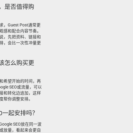
场景，是否值得购
uest Post通常更
观感和配合内容节奏。
说，先把资料、链接和
排，会比一次性冲量更
，应该怎么购买更
和希望开始的时间，再
le SEO或流量，可以
接和转化边追加，这样
度帮你调整安排。
e SEO一起安排吗？
oogle SEO放在同一波
或放量，看起来会更自