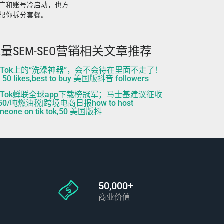
广和账号冷启动，也方
帮你拆分套餐。
量SEM-SEO营销相关文章推荐
ikTok上的“洗澡神器”，会不会待在里面不走了！
t 50 likes,best to buy 美国版抖音 followers
ikTok蝉联全球app下载榜冠军；马士基建议征收
50/吨燃油税|跨境电商日报how to host
meone on tik tok,50 美国版抖
50,000+
商业价值