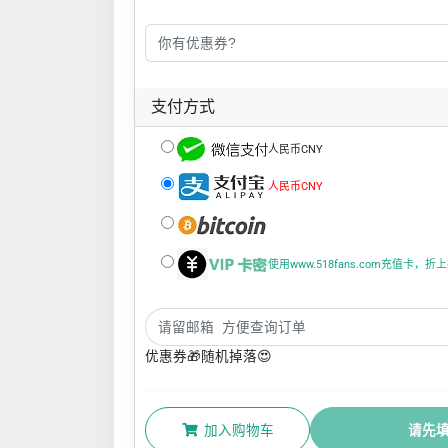
支付方式
人民币CNY
人民币CNY
使用www.518fans.com充值卡，
优惠券🎁随机掉落😍
加入购物车
请先