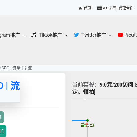
首页
VIP卡密 | 代理合作
egram推广
Tiktok推广
Twitter推广
You
le SEO | 流量 | 引流
O | 流
当前套餐：
9.0元/200访问 
定、慎拍]
更新时间: 2026-08-08
]
最慢: 23
最快: 23
拍]