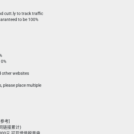
d cutt.ly to track traffic
guaranteed to be 100%
0%
 10%
d other websites
s, please place multiple
[参考]
7(同链接累计)
,000元 可开增值税普电