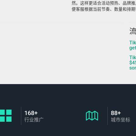
然。这样更适合活动预热、品牌推
便客服根据当前节奏、数量和排期
流
T
ge
T
$4
so
168+
88+
行业推广
城市坐标