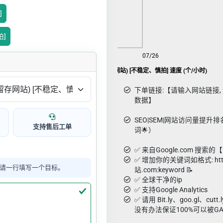
]
拍]
08/08
07/26
Google SEO 访问量(20s 留存网站) [不稳定、慎拍] 速度 (个/小时)
下单链接:【请输入网站链接, 请用g
数据】
SEO|SEM|网站访问量提升排名-
支持售后工单
词🌟）
✅ 来自Google.com 搜索
✅ 增加你的关键词如格式: http
请一行填写一个目标。
站.com:keyword 📝
✅ 全球干净的ip
✅ 支持Google Analytics
✅ 请用 Bit.ly、goo.gl、c
没有办法保证100%可以被G