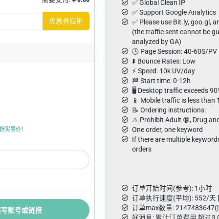
✅ Global Clean IP
✅ Support Google Analytics
优惠券应用
✅ Please use Bit.ly, goo.gl, an
(the traffic sent cannot be 
analyzed by GA)
🕒 Page Session: 40-60S/PV
⬇️ Bounce Rates: Low
⚡ Speed: 10k UV/day
🏁 Start time: 0-12h
🖥️ Desktop traffic exceeds 9
📱 Mobile traffic is less than
📝 Ordering instructions:
⚠️ Prohibit Adult 🔞, Drug an
One order, one keyword
折上折实惠价！
If there are multiple keyword
orders
订单开始时间(参考): 1小时
订单执行速度(平均): 552/天 
订单max数量: 214748364
填写账号或链接
好消息: 累计订单费用 超过3