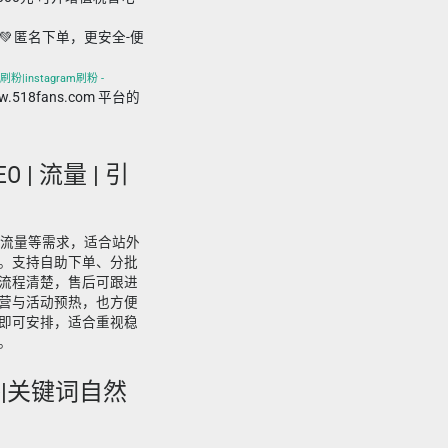
💚 匿名下单，更安全-便
刷粉|instagram刷粉 -
ww.518fans.com 平台的
 SEO | 流量 | 引
SEO、流量等需求，适合站外
。支持自助下单、分批
流程清楚，售后可跟进
营与活动预热，也方便
即可安排，适合重视稳
。
套餐|关键词自然