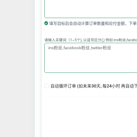
填写目标后会自动计算订单数量和应付金额，下单
请输入关键词（1~5个), 以逗号区分(,) 例如:ins粉丝,faceboo
自动循环订单 (如未来30天, 每24小时 再自动