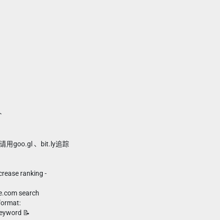
个
oo.gl 、bit.ly追踪
ncrease ranking -
）
le.com search
format:
eyword 📝