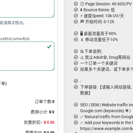
🕒 Page Session: 40-60S/PV
⬇️ Bounce Rates: 低
⚡️ 速度Speed: 10k UV/天
🏁 开始时间: 0-12h
前请再次核对。
🖥️ 桌面流量高于90%
k粉丝,twitter粉丝
📱 移动流量低于10%
📝下单说明：
⚠️ 禁止Adult🔞, Drug等网站
一个订单一个关键词
如果多个关键词，请下单多
:
下单)
下单链接:【请输入网站链接, 请用g
数据】
订单个数:
0
SEO | SEM | Website traffic i
Google.com (keywords) 🌟
费用小计:
￥0
✅ Natural traffic from Goog
优惠折扣:
-￥0.00
✅ Add your keywords in the 
https://www.example.com:k
需要支付:
￥0.00