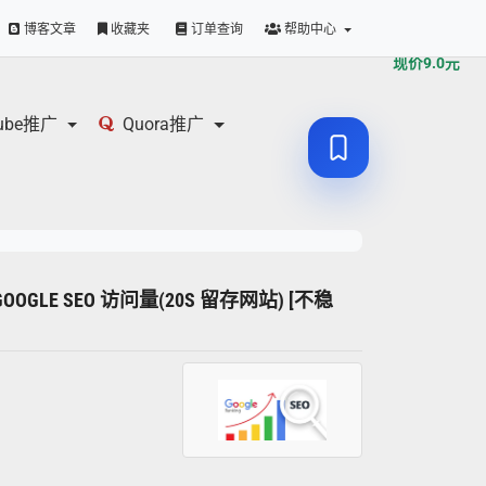
原价
9.0
元
博客文章
收藏夹
订单查询
帮助中心
现价
9.0
元
tube推广
Quora推广
GOOGLE SEO 访问量(20S 留存网站) [不稳