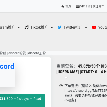
首页
VIP卡密 | 代理合作
egram推广
Tiktok推广
Twitter推广
You
丝 | discord粉赞 | discord加粉
cord
当前套餐：
45.0元/50个 DI
[USERNAME] [START: 0 - 4 
下单链接:【请输入 类似Server i
https://discord.gg/MaT
limit） 需要选择按钮完
𝗜𝗟𝗟 30D ~ 2k/days ~ [Read
不退费】