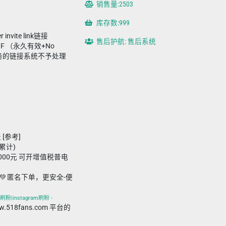
销售量:2503
库存数:999
nvite link链接
售后护航: 售后系统
T22FF （永久有效+No
成任务的链接系统不予处理
 [参考]
接累计)
,000元 可开增值税普电
💚 匿名下单，更安全-便
刷粉|instagram刷粉 -
ww.518fans.com 平台的