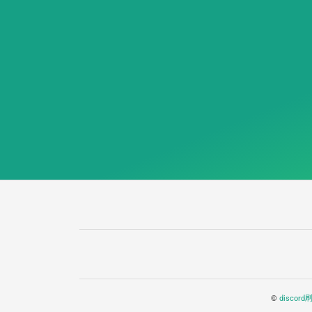
©
disco