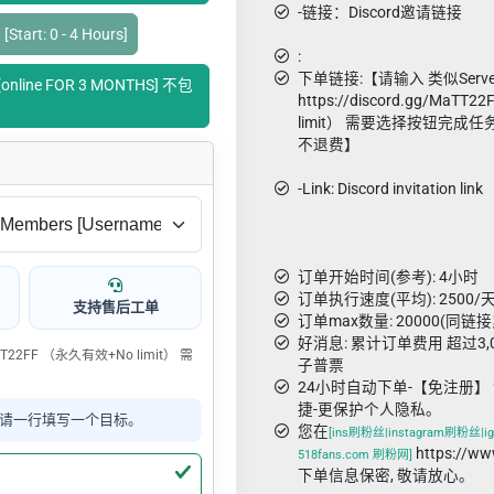
-链接：Discord邀请链接
tart: 0 - 4 Hours]
:
下单链接:【请输入 类似Server i
 [online FOR 3 MONTHS] 不包
https://discord.gg/MaT
limit） 需要选择按钮完
不退费】
-Link: Discord invitation link
订单开始时间(参考): 4小时
订单执行速度(平均): 2500/天
支持售后工单
订单max数量: 20000(同链
好消息: 累计订单费用 超过3
/MaTT22FF （永久有效+No limit） 需
子普票
24小时自动下单-【免注册】 
捷-更保护个人隐私。
请一行填写一个目标。
您在
[ins刷粉丝|instagram刷粉丝|ig
https://w
518fans.com 刷粉网]
下单信息保密, 敬请放心。