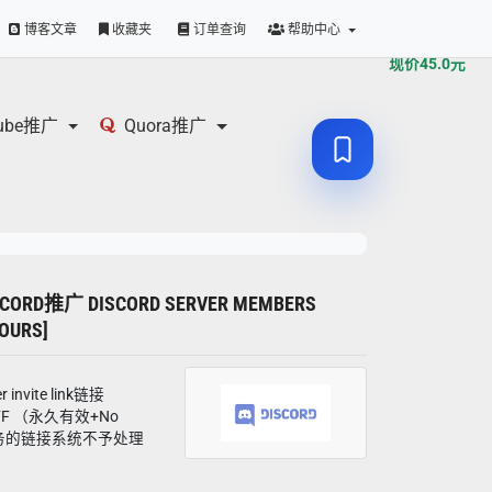
原价
45.0
元
博客文章
收藏夹
订单查询
帮助中心
现价
45.0
元
tube推广
Quora推广
SCORD推广 DISCORD SERVER MEMBERS
HOURS]
nvite link链接
T22FF （永久有效+No
成任务的链接系统不予处理