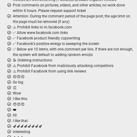
Post comments on pictures, videos, and other articles, no work done
within 6 hours. Please request support ticket
Attention: During the comment period of the page post, the age limit on
the page must be removed (if any)
⚠️ Prohibit links to m.facebook.com
✅ Allow www.facebook.com links
✅ Facebook product friendly copywriting
✅ Facebook's positive energy is sweeping the screen
✅ Below are 10 items, with one comment per line. If there are not enough,
the system will default to adding random emojis
📝 Ordering instructions:
⚠️ Prohibit Facebook from maliciously attacking competitors
⚠️ Prohibit Facebook from using link reviews
😍😍😍
So big
👏
Wow
I like this
😍😍😍
❤️
👐
I like that
🍆🍆🍆🍆🍆🍆🍆🍆
interesting