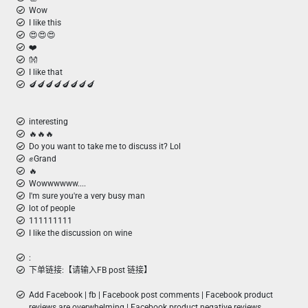
Wow
I like this
😍😍😍
❤️
👐
I like that
🍆🍆🍆🍆🍆🍆🍆🍆
interesting
🔥🔥🔥
Do you want to take me to discuss it? Lol
✊Grand
🔥
Wowwwwww....
I'm sure you're a very busy man
lot of people
111111111
I like the discussion on wine
:
下单链接:【请输入FB post 链接】
Add Facebook | fb | Facebook post comments | Facebook product
reviews are overwhelming | Facebook product negative reviews