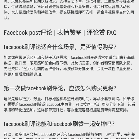
流、关键词布局和长期获客场景。支持自助下单、分批补量、进度跟踪与客服对
接，付款流程清楚，售后可跟进异常处理和补量安排，适合日常运营与活动预
热，也方便后续复购和持续放量，提交链接后即可安排，适合重视稳定交付的团
队。
Facebook post评论 | 表情赞💗 | 评论赞 FAQ
facebook刷评论适合什么场景，是否值得购买？
如果你在做评论区互动和帖子活跃需求，facebook刷评论通常更适合用来补基础
数据、提升第一眼观感和配合内容节奏。对跨境卖家、创作者和营销团队来说，
先把资料、链接和近期内容准备好，再按预算分批安排，会比一次性冲量更稳，
也更方便后续继续追加。
第一次做facebook刷评论，应该怎么购买更稳？
建议先确认链接、数量、目标地区和希望开始的时间，再从小套餐测试。如果你
还想覆盖facebook刷赞或facebook主页赞，可以按同一推广周期分步下单，边看
承接和转化边追加，这样预算更好控，客服也更容易根据进度帮你调整安排。
facebook刷评论能和facebook刷赞一起安排吗？
可以，很多用户会把facebook刷评论和facebook刷赞放在同一波推广里，先补基