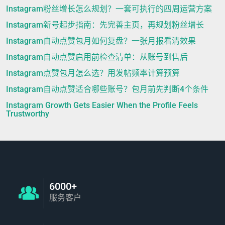
Instagram粉丝增长怎么规划？一套可执行的四周运营方案
Instagram新号起步指南：先完善主页，再规划粉丝增长
Instagram自动点赞包月如何复盘？一张月报看清效果
Instagram自动点赞启用前检查清单：从账号到售后
Instagram点赞包月怎么选？用发帖频率计算预算
Instagram自动点赞适合哪些账号？包月前先判断4个条件
Instagram Growth Gets Easier When the Profile Feels
Trustworthy
6000+
服务客户