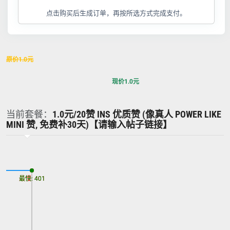
点击购买后生成订单，再按所选方式完成支付。
原价
1.0
元
现价
1.0
元
当前套餐：
1.0元/20赞 INS 优质赞 (像真人 POWER LIKE
MINI 赞, 免费补30天)【请输入帖子链接】
最慢: 401
最快: 401