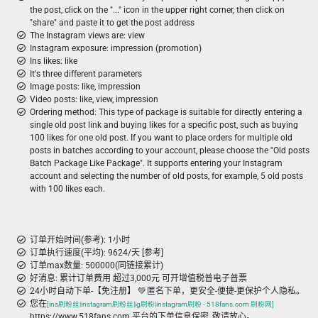
the post, click on the "..." icon in the upper right corner, then click on
"share" and paste it to get the post address
The Instagram views are: view
Instagram exposure: impression (promotion)
Ins likes: like
It's three different parameters
Image posts: like, impression
Video posts: like, view, impression
Ordering method: This type of package is suitable for directly entering a
single old post link and buying likes for a specific post, such as buying
100 likes for one old post. If you want to place orders for multiple old
posts in batches according to your account, please choose the "Old posts
Batch Package Like Package". It supports entering your Instagram
account and selecting the number of old posts, for example, 5 old posts
with 100 likes each.
订单开始时间(参考): 1小时
订单执行速度(平均): 9624/天 [参考]
订单max数量: 500000(同链接累计)
好消息: 累计订单费用 超过3,000元 可开增值税普电子普票
24小时自动下单-【免注册】 💚 匿名下单，更安全-便捷-更保护个人隐私。
您在
[ins刷粉丝|instagram刷粉丝|ig刷粉|instagram刷粉 - 518fans.com 刷粉网]
https://www.518fans.com 平台的下单信息保密, 敬请放心。