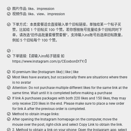
图片作品: like、impression
视频作品: like、view、impression
下单方式：本类套餐适合直接输入单个旧帖链接，单独给某一个帖子买
赞，比如给 1 个旧帖买 100 个赞。若你想按账号批量给多个旧帖同时下
单，请改选“旧作品批量套餐赞套餐”，支持输入ins账号后选择旧帖数量，
例如 5 个旧帖每个 100 个赞。
:
下单链接:【请输入ins帖子链接 如
https://www.instagram.com/p/CEoxbonDtTY/】
IG premium like (Instagram like) | like | like
Most likes have avatars, but occasionally there are situations where there
is no avatar
Attention: Do not purchase multiple different likes for the same link at the
same time. Wait until it is completed before making a purchase
If link A purchases packages with both 220 likes and 150 likes, they may
only receive 220 likes in the end. Please make sure to place a new order
for link A after the previous order is completed.
Method to obtain image links:
After opening the Instagram homepage on the computer, move the
mouse over the post, right-click and select Copy Link to obtain the link.
2. Method to obtain a link on your phone: Open the Instagram app, select