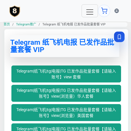
当前语言
首页
Telegram推广
Telegram 纸飞机电报 已发作品批量套餐 VIP
Telegram 纸飞机电报 已发作品批
量套餐 VIP
Telegram|纸飞机|tg|电报|TG 已发作品批量套餐【请输入
账号】view 套餐
Telegram|纸飞机|tg|电报|TG 已发作品批量套餐【请输入
账号】view(浏览量）华人套餐
Telegram|纸飞机|tg|电报|TG 已发作品批量套餐【请输入
账号】view(浏览量）美国套餐
Telegram|纸飞机|tg|电报|TG 已发作品批量套餐【请输入