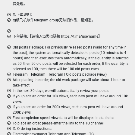
费处理。
📝下单说明：
tg纸飞机软件telegram group无法旧作品，请知悉。
:
下单链接:【请输入tg类似链接 https://t.me/username】
Old posts Package: For previously released posts (valid for any time in
the past), the system automatically detects old posts (10 minutes to 4
hours) and then executes them automatically; If the quantity is selected
as 50, then 50 old posts will be selected for each order; If the quantity is
selected as 100, then there will be 100 old posts each..
Telegram | Telegram | Telegram | Old posts package (view)
After placing the order, the old work package will take about 1 hour to
take effect
In the next 30 days, we will automatically review your posts
If you place an order for 10k views, each new post will have around 10k
views
If you place an order for 200k views, each new post will have around
200k views
Fast completion speed, view data will be displayed in statistics
To place an order, please enter the link to the TG channel
📝 Ordering instructions:
Electronic newspaper Telegram app Telegram | TG