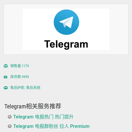
销售量:1179
库存数:9999
售后护航: 售后系统
Telegram相关服务推荐
Telegram 电报热门 热门提升
Telegram 电报群粉丝 拉人 Premium