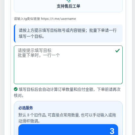
支持售后工单
请输入tg类似链接 https://t.me/username
请按上方提示填写目标账号或内容链接；批量下单请一行
填写一个目标。
填写目标后会自动计算订单数量和应付金额，下单前请再次
核对。
必选服务
默认 3 个旧作品, 可直接点常用数量, 也可以手动输入或拖
动滑杆微调。
3