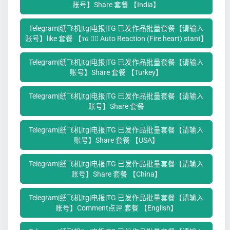
账号】Share 套餐 【India】
Telegram|纸飞机|tg|电报|TG 已发作品批量套餐【请输入
账号】like 套餐 【ᴛɢ ❤️‍🔥 Auto Reaction (Fire heart) stant】
Telegram|纸飞机|tg|电报|TG 已发作品批量套餐【请输入
账号】Share 套餐 【Turkey】
Telegram|纸飞机|tg|电报|TG 已发作品批量套餐【请输入
账号】Share 套餐
Telegram|纸飞机|tg|电报|TG 已发作品批量套餐【请输入
账号】Share 套餐 【USA】
Telegram|纸飞机|tg|电报|TG 已发作品批量套餐【请输入
账号】Share 套餐 【China】
Telegram|纸飞机|tg|电报|TG 已发作品批量套餐【请输入
账号】Comment点评 套餐 【English】