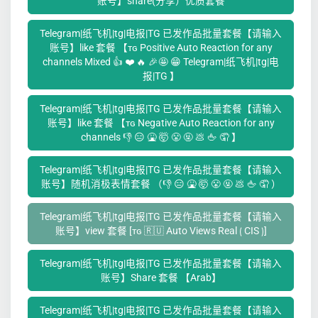
账号】share(分享）优质套餐
Telegram|纸飞机|tg|电报|TG 已发作品批量套餐【请输入
账号】like 套餐 【ᴛɢ Positive Auto Reaction for any
channels Mixed 👍 ❤️ 🔥 🎉🤩 😁 Telegram|纸飞机|tg|电
报|TG 】
Telegram|纸飞机|tg|电报|TG 已发作品批量套餐【请输入
账号】like 套餐 【ᴛɢ Negative Auto Reaction for any
channels 👎 😑 🤮 🤯 😤 🤬 💩 🖕 🤦 ‍】
Telegram|纸飞机|tg|电报|TG 已发作品批量套餐【请输入
账号】随机消极表情套餐 （👎 😑 🤮 🤯 😤 🤬 💩 🖕 🤦 ‍）
Telegram|纸飞机|tg|电报|TG 已发作品批量套餐【请输入
账号】view 套餐 [ᴛɢ 🇷🇺 Auto Views Real ⟮ CIS ⟯]
Telegram|纸飞机|tg|电报|TG 已发作品批量套餐【请输入
账号】Share 套餐 【Arab】
Telegram|纸飞机|tg|电报|TG 已发作品批量套餐【请输入