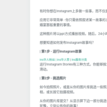
有时你想在Instagram上多做一些事，而不仅
应用它非常简单
-
你
只需依照叙述某一故事的
婚宴那般重要的事情。
这种
图片将
以ppt方式播放视频。随后，
24
小
想要知道如何发布
Instagram
故事吗？
| 第
1
步
-
运行
Instagram
故事
ins华人粉丝 | ins华人赞
|
Ins服务分类
运行
Instagram Stories
有三种方式。
你
能够按
滑动。
| 第
2
步
-
挑选照片
如今拍照照片，或是从
你
的图片库
挑选一些照
相，或
长
按它拍摄视频。
从
你
的图片库提交？从显示屏下边一部分挑选
犹豫，
立刻
公布
你
的故事！