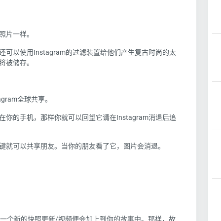
照片一样。
还可以使用
Instagram
的过滤装置给他们产生复古时尚的太
将被储存。
agram
全球共享。
在
你
的手机，那样
你
就可以回望它请在
Instagram
消退后追
键
就可以共享
朋友。
当你的朋友看了它，图片会消退。
一个新的快照更新
/
视频便会加上到
你
的故事中。那样，故