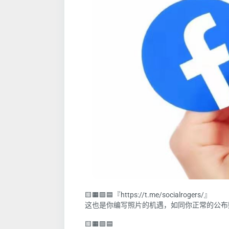
🟨🟧🟩🟦『https://t.me/socialrogers/』
这也是
你
编写照片的机遇，如同
你
正常的公布
🟨🟧🟩🟦