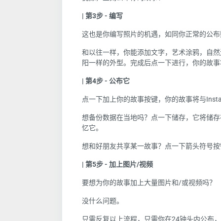
| 第
3
步
-
编写
这也是
你
编写照片的机遇，如同
你
正常的公布
和以往一样，你能添加文字，艺术涂鸦，自然
阳一样的外型。完成后点一下进行，
你
的故事
| 第
4
步
-
公布它
点一下加上你的故事按键，你的故事将与
Inst
想
备份数据在当地吗？
点一下储存，
它
将储存
忆它。
想和好朋友共享某一
故事
？点一下箭头符号按
| 第
5
步
-
加上图片/视频
要想为
你
的故事加上大量图片和
/
或视频吗？
没什么问题。
只需反复以上流程，只需
你
在
24
钟头内公布，