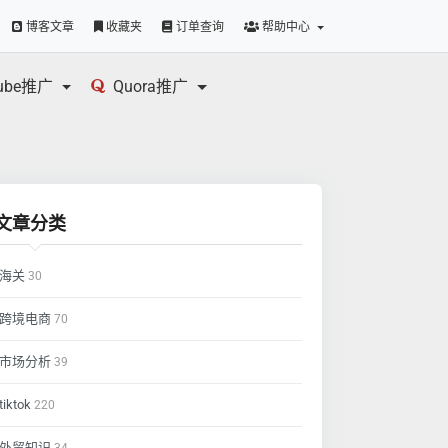
博客文章
收藏夹
订单查询
帮助中心
tube推广
Quora推广
文章分类
海关
30
跨境电商
70
市场分析
39
tiktok
220
外贸知识