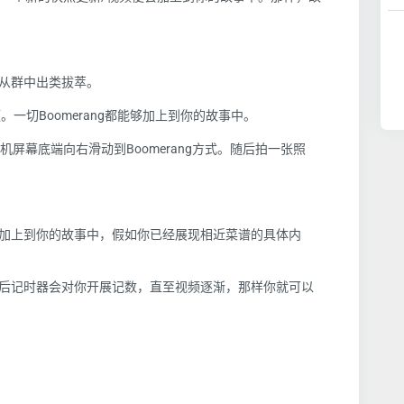
从群中出类拔萃。
频。一切
Boomerang
都能够加上到你的故事中。
机屏幕底端向右滑动到
Boomerang
方式。随后拍一张照
加上到
你
的故事中，假如
你
已经展现相近菜谱的具体内
后记时器会对
你
开展记数，直至视频逐渐，那样
你
就可以