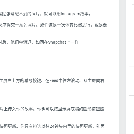
是贴张意想不到的照片，就可以用Instagram故事。
次序提交一系列照片。或许这是一次体育比赛之行，或是像
时后，他们
会
消退，如同在
Snapchat
上一样。
主屏左上方的减号按键
、
在
Feed
中往左滚动
、
从主屏向右
片
上传入
你
的故事
。你也可以
按显示屏底端的圆形按钮照
快照更新。
你
只有
挑选
以往
24
钟头内里的快照更新，别再