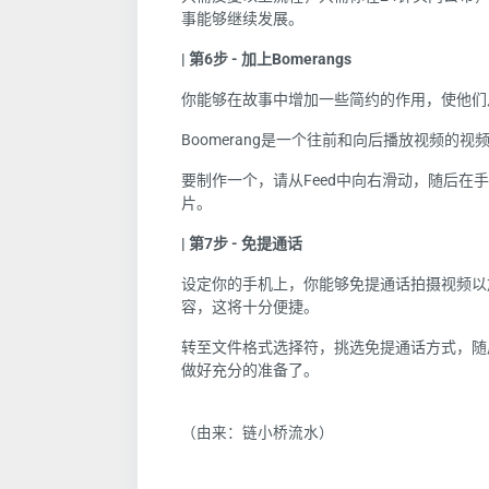
事能够继续发展。
| 第
6
步
-
加上
Bomerangs
你
能够在故事中增加一些简约的作用，使他们
Boomerang
是一个往前和向后播放视频的视
要制作一个，请从
Feed
中向右滑动，随后在手
片。
| 第
7
步
-
免提通话
设定
你
的手机上，
你
能够免提通话拍摄视频以
容，这将十分便捷。
转至文件格式选择符，挑选免提通话方式，随
做好充分的准备了。
（由来：链小桥流水）