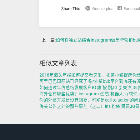
Share This:
Google-plus
Faceboo
上一篇:
如何将独立站结合Instagram做品牌营销bulk ins fo
相似文章列表
2018年海关年报如何提交看这里，拓普小编提醒你请按时提交i
阿里巴巴国际站已经死了吗?外贸b2b平台到底还有没有效果?add IG l
如何通过年终总结发展客户IG 誰 按 讚,IG 引关注,IG 買
海外仓有哪些优势？instagram 点 赞 机器人,ig 软件,ig 
你的外贸开发信没有回复，可能是call to action的问题没有问对50 i
海关公告之外的那些事儿（之二）ins 粉絲 購買,IG買粉絲,