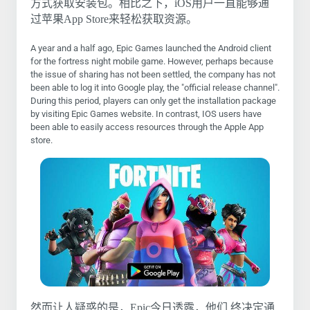
方式获取安装包。相比之下，iOS用户一直能够通
过苹果App Store来轻松获取资源。
A year and a half ago, Epic Games launched the Android client
for the fortress night mobile game. However, perhaps because
the issue of sharing has not been settled, the company has not
been able to log it into Google play, the "official release channel".
During this period, players can only get the installation package
by visiting Epic Games website. In contrast, IOS users have
been able to easily access resources through the Apple App
store.
然而让人疑惑的是，Epic今日透露，他们 终决定通