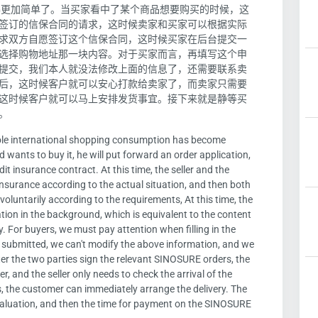
得更加简单了。当买家看中了某个商品想要购买的时候，这
签订的信保合同的请求，这时候卖家和买家可以根据实际
求双方自愿签订这个信保合同，这时候买家在后台提交一
选择购物地址那一块内容。对于买家而言，再填写这个申
提交，我们本人就没法修改上面的信息了，还需要联系卖
后，这时候客户就可以安心打款给卖家了，而卖家只需要
这时候客户就可以马上安排发货事宜。接下来就是静等买
。
ole international shopping consumption has become
wants to buy it, he will put forward an order application,
it insurance contract. At this time, the seller and the
insurance according to the actual situation, and then both
voluntarily according to the requirements, At this time, the
ion in the background, which is equivalent to the content
. For buyers, we must pay attention when filling in the
e submitted, we can't modify the above information, and we
fter the two parties sign the relevant SINOSURE orders, the
, and the seller only needs to check the arrival of the
, the customer can immediately arrange the delivery. The
 evaluation, and then the time for payment on the SINOSURE