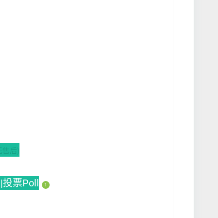
无售后)
|投票Poll
1