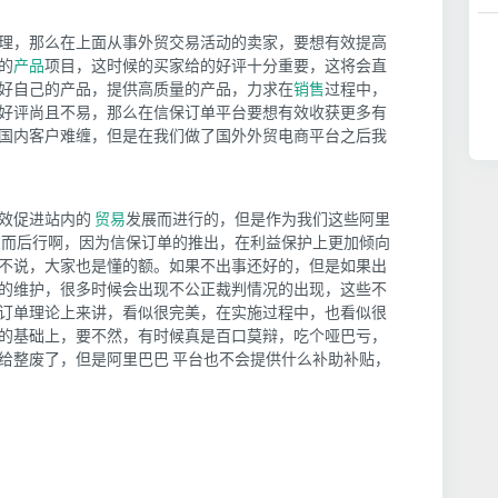
理，那么在上面从事外贸交易活动的卖家，要想有效提高
的
产品
项目，这时候的买家给的好评十分重要，这将会直
好自己的产品，提供高质量的产品，力求在
销售
过程中，
好评尚且不易，那么在信保订单平台要想有效收获更多有
国内客户难缠，但是在我们做了国外外贸电商平台之后我
效促进站内的
贸易
发展而进行的，但是作为我们这些阿里
思而后行啊，因为信保订单的推出，在利益保护上更加倾向
不说，大家也是懂的额。如果不出事还好的，但是如果出
的维护，很多时候会出现不公正裁判情况的出现，这些不
订单理论上来讲，看似很完美，在实施过程中，也看似很
的基础上，要不然，有时候真是百口莫辩，吃个哑巴亏，
给整废了，但是阿里巴巴 平台也不会提供什么补助补贴，