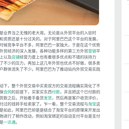
是业界当之无愧的老大哥。无论是从外贸平台的入驻时
和资质还是十分过关的。对于阿里巴巴这个平台的发展，
时候竞争平台不多，阿里巴巴一家独大，于是在这个优势
外贸经济的深入发展，各种功能多样的第三方外贸
营销
平
上以及
店铺
经营力度上也有着很多优点和不错的扶持力
了不少的压力，再加上这几年外贸也优点不好做，很多卖
户群体流失了不少。阿里巴巴为了推动站内外贸交易实践
。
动下，整个外贸交易中买卖双方的交易流程确实简化了不
保
合同
的前提下，买家买东西
付款
，并且把这个已付款的
货款之后，开始着手备货
发货
，然后再是客户收货评价，
付过的钱转手给卖家了。乍一看，整个交易流程与
淘宝
这
是如此，阿里巴巴却是是结合了淘宝平台的原理来开发出
物进行了稍作改动，例如淘宝绑定的自动支付平台是支付
是
一达通
。