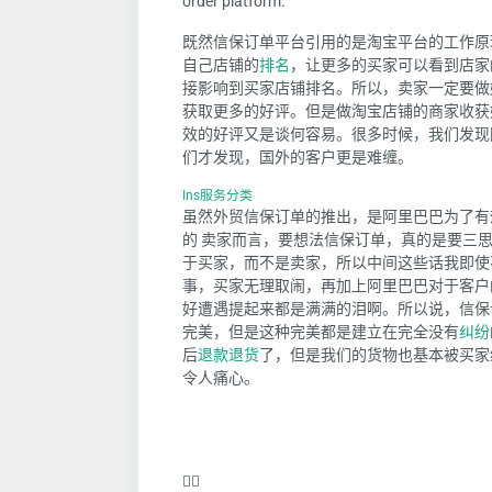
order platform.
既然信保订单平台引用的是淘宝平台的工作原
自己店铺的
排名
，让更多的买家可以看到店家
接影响到买家店铺排名。所以，卖家一定要做
获取更多的好评。但是做淘宝店铺的商家收获
效的好评又是谈何容易。很多时候，我们发现
们才发现，国外的客户更是难缠。
Ins服务分类
虽然外贸信保订单的推出，是阿里巴巴为了有
的 卖家而言，要想法信保订单，真的是要三
于买家，而不是卖家，所以中间这些话我即使
事，买家无理取闹，再加上阿里巴巴对于客户
好遭遇提起来都是满满的泪啊。所以说，信保
完美，但是这种完美都是建立在完全没有
纠纷
后
退款
退货
了，但是我们的货物也基本被买家
令人痛心。
❤️‍🔥