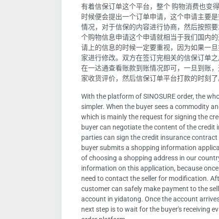
有着信保订单这个平台，整个 购物消费也变
时候便会提出一个订单申请，这个申请主要是
情况，对于信保的内容进行协商，然后按照要
个购物信息申请这个申请就相当于我们国内的
请上的信息的时候一定要重视，因为如果一旦
家进行修改。双方在签订完相关的信保订单之
在一达通查看账款到账情况即可，一旦到账，
家收货评价，然后信保订单平台打款的时刻了
With the platform of SINOSURE order, the wh
simpler. When the buyer sees a commodity and 
which is mainly the request for signing the cred
buyer can negotiate the content of the credit 
parties can sign the credit insurance contract 
buyer submits a shopping information applicat
of choosing a shopping address in our country
information on this application, because onc
need to contact the seller for modification. A
customer can safely make payment to the seller
account in yidatong. Once the account arrives
next step is to wait for the buyer's receiving