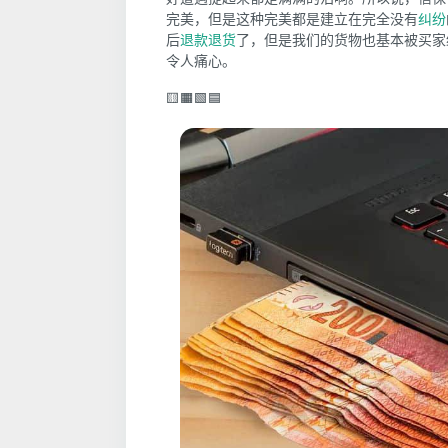
完美，但是这种完美都是建立在完全没有
纠纷
后
退款
退货
了，但是我们的货物也基本被买家
令人痛心。
🟨🟧🟩🟦