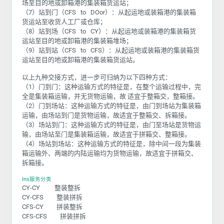
场至目的地或卸箱港的集装箱货运站；
（7）站到门（CFS to DOor）：从起运地或装箱港的集装箱
货运站至收货人工厂或仓库；
（8）站到场（CFS to CY）：从起运地或装箱港的集装箱货
运站至目的地或卸箱港的集装箱堆场；
（9）站到站（CFS to CFS）：从起运地或装箱港的集装箱货
运站至目的地或卸箱港的集装箱货运站。
以上九种交接方式，进一步可归纳为以下四种方式：
（1）门到门：这种运输方式的特征是，在整个运输过程中，完
全是集装箱运输，并无货物运输，故 适宜于整箱交，整箱接。
（2）门到场站：这种运输方式的特征是，由门到场站为集装箱
运输，由场站到门是货物运输，故适宜于整箱交、拆箱接。
（3）场站到门：这种运输方式的特征是，由门至场站是货物运
输，由场站至门是集装箱运输，故适宜于拼箱交、整箱接。
（4）场站到场站：这种运输方式的特征是，除中间一段为集装
箱运输外、两端的内陆运输均为货物运输，故适宜于拼箱交、
拆箱接。
Ins服务分类
CY-CY 整装整拆
CY-CFS 整装拼拆
CFS-CY 拼装整拆
CFS-CFS 拼装拼拆