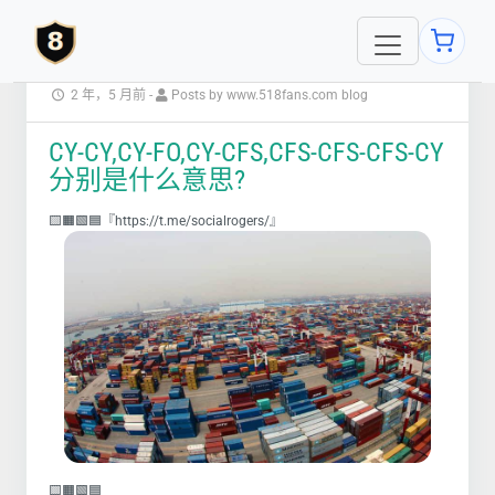
2 年，5 月前
-
Posts by www.518fans.com blog
CY-CY,CY-FO,CY-CFS,CFS-CFS-CFS-CY
分别是什么意思?
🟨🟧🟩🟦『https://t.me/socialrogers/』
🟨🟧🟩🟦