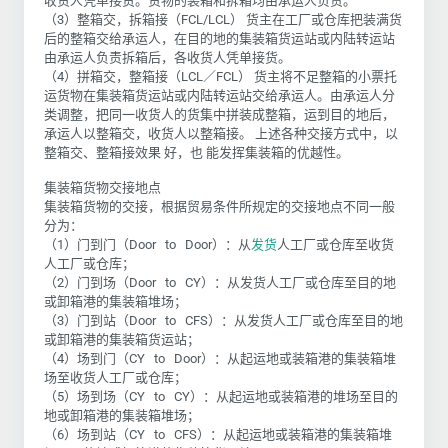
收货人凭单接货。货物的装箱和拆箱均由承运人负责。
（3）整箱交，拆箱接（FCL/LCL） 货主在工厂或仓库把装满货
后的整箱交给承运人，在目的地的集装箱货运站或内陆转运站
由承运人负责拆箱后，各收货人凭单接货。
（4）拼箱交，整箱接（LCL／FCL） 货主将不足整箱的小票托
运货物在集装箱货运站或内陆转运站交给承运人。由承运人分
类调整，把同一收货人的货集中拼装成整箱，运到目的地后，
承运人以整箱交，收货人以整箱接。 上述各种交接方式中，以
整箱交、整箱接效果 好，也 能发挥集装箱的优越性。
集装箱货物交接地点
集装箱货物的交接，根据贸易条件所规定的交接地点不同一般
分为：
（1）门到门（Door to Door）：从
发货
人工厂或仓库至收货
人工厂或仓库；
（2）门到场（Door to CY）：从发货人工厂或仓库至目的地
或卸箱港的集装箱堆场；
（3）门到站（Door to CFS）：从发货人工厂或仓库至目的地
或卸箱港的集装箱货运站；
（4）场到门（CY to Door）：从起运地或装箱港的集装箱堆
场至收货人工厂或仓库；
（5）场到场（CY to CY）：从起运地或装箱港的堆场至目的
地或卸箱港的集装箱堆场；
（6）场到站（CY to CFS）：从起运地或装箱港的集装箱堆