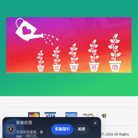
安装应用
×
安装指引
关闭
可添加到桌面，像
©
CY-CY,CY-FO,CY-CFS,CFS-CFS-CFS-CY分别是什么意思?
2017~2026 All Rights
App 一样打开。