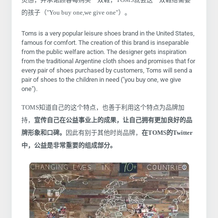
的孩子（"You buy one,we give one"）。
Toms is a very popular leisure shoes brand in the United States,
famous for comfort. The creation of this brand is inseparable
from the public welfare action. The designer gets inspiration
from the traditional Argentine cloth shoes and promises that for
every pair of shoes purchased by customers, Toms will send a
pair of shoes to the children in need ("you buy one, we give
one").
TOMS知道自己的这个特点，也善于利用这个特点为品牌加
持，
宣传自己在公益事业上的成果，让自己拥有更加良好的品
牌形象和口碑。
因此有别于其他时尚品牌，
在TOMS的Twitter
中，公益是非常重要的组成部分。