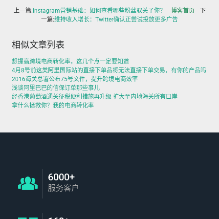
上一篇:
Instagram营销基础：如何查看哪些粉丝取关了你？
博客首页
下
一篇:
维持收入增长：Twitter确认正尝试投放更多广告
相似文章列表
想提高跨境电商转化率，这几个点一定要知道
4月8号前这类阿里国际站的直接下单品将无法直接下单交易，有你的产品吗
2016海关总署公布75号文件，提升跨境电商效率
浅谈阿里巴巴的信保订单那些事儿
经香港葡萄酒通关征税便利措施再升级 扩大至内地海关所有口岸
拿什么拯救你？我的电商转化率
6000+
服务客户