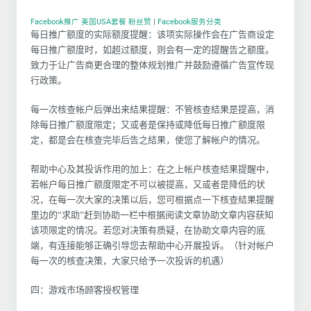
Facebook推广 美国USA套餐 粉丝赞
|
Facebook服务分类
每日推广额度的实际额度提醒：该项实际操作会在广告商设定
每日推广额度时，如超过额度，则会有一定的提醒告之额度。
致力于让广告商更合理的整体规划推广并鼓励遵循广告宣传现
行政策。
每一次核查帐户后弹出来結果提醒：不管核查結果是提高，消
除每日推广额度限定；又或者是保持或降低每日推广额度限
定，都是会在核查完毕后告之結果，使您了解帐户的情况。
帮助中心及其投诉作用的加上：在之上帐户核查結果提醒中，
若帐户每日推广额度限定不可以被提高，又或者是降低的状
况，在每一次大家的决策以后，您可根据点一下核查結果提醒
里边的“求助”赶到协助一栏中根据阅读文章协助文章内容获知
该项限定的情况。若您对决策有质疑，在协助文章内容的底
端，有连接能够正确引导您去帮助中心开展投诉。（针对帐户
每一次的核查决策，大家只给予一次投诉的机遇）
四：游戏市场顾客授权管理