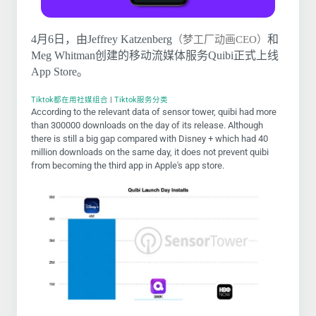
4月6日，由Jeffrey Katzenberg
和
（梦工厂动画CEO）
Meg Whitman创建的移动流媒体服务Quibi正式上线
App Store。
Tiktok都在用社媒组合
|
Tiktok服务分类
According to the relevant data of sensor tower, quibi had more
than 300000 downloads on the day of its release. Although
there is still a big gap compared with Disney + which had 40
million downloads on the same day, it does not prevent quibi
from becoming the third app in Apple's app store.