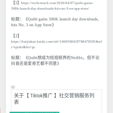
【1】
https://techcrunch.com/2020/04/07/quibi-gains-
300k-launch-day-downloads-hits-no-3-on-app-store/
标题：《Quibi gains 300K launch day downloads,
hits No. 3 on App Store》
【2】
https://baijiahao.baidu.com/sid=1660568439788478595&wf
r=spider&for=pc
标题：《Quibi想成为短视频界的Netflix，但不论
抖音还是爱奇艺都不同意》
❤️‍🔥
关于【 Tiktok推广 】社交营销服务列
表