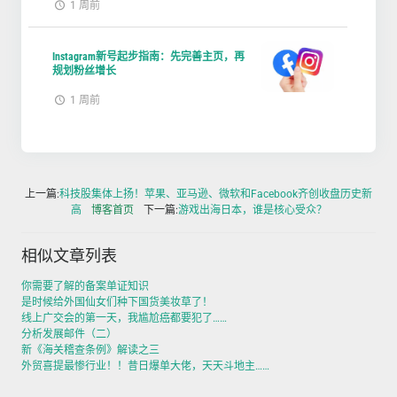
1 周前
Instagram新号起步指南：先完善主页，再
规划粉丝增长
1 周前
上一篇:
科技股集体上扬！苹果、亚马逊、微软和Facebook齐创收盘历史新
高
博客首页
下一篇:
游戏出海日本，谁是核心受众？
相似文章列表
你需要了解的备案单证知识
是时候给外国仙女们种下国货美妆草了！
线上广交会的第一天，我尴尬癌都要犯了……
分析发展邮件（二）
新《海关稽查条例》解读之三
外贸喜提最惨行业！！昔日爆单大佬，天天斗地主……