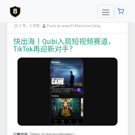
2 年，5 月前
-
Posts by www.518fans.com blog
快出海丨Quibi入局短视频赛道，
TikTok再迎新对手？
🟨🟧🟩🟦『https://t.me/socialrogers/』