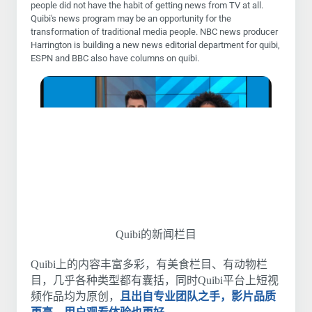
people did not have the habit of getting news from TV at all.
Quibi's news program may be an opportunity for the
transformation of traditional media people. NBC news producer
Harrington is building a new news editorial department for quibi,
ESPN and BBC also have columns on quibi.
Quibi的新闻栏目
Quibi上的内容丰富多彩，有美食栏目、有动物栏
目，几乎各种类型都有囊括，同时Quibi平台上短视
频作品均为原创，
且
出自专业团队之手，影片品质