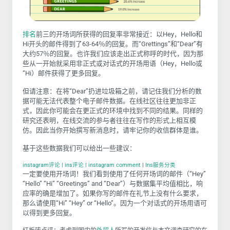
排名
前三的开场词所获得的回复率非常接近：以Hey，Hello和
Hi开头的邮件得到了63-64％的回复。而“Grettings”和“Dear”有
大约57％的回复。也许我们应该走出正式称呼的时代，因为那
些从一开始就采用非正式或对话式的开场用语（Hey，Hello或
“Hi）邮件获得了更多回复。
但请注意：在将“Dear”扔进垃圾箱之前，请记住我们分析的数
据可能无法代表整个电子邮件数据。在线社区往往更加非正
式，因此你可能会在更正式的环境中找到不同的结果
。同样的
研究还表明，在线交流的参与者往往在写作的形式上相互模
仿。因此当你开始撰写新消息时，请牢记你的收信群体是谁。
基于这些数据我们可以给出一些建议：
instagram评论 | ins评论 | instagram comment
|
Ins服务分类
一定要使用开场词！
我们看到使用了任何开场词的邮件（“Hey”
“Hello” “Hi” “Greetings” and “Dear”）与数据集平均值相比，响
应率的确是增加了。
如果你写的邮件在礼节上没有什么要求，
那么请使用“Hi” “Hey” or “Hello”
。因为一个对话式的开场用语可
以得到更多回复。