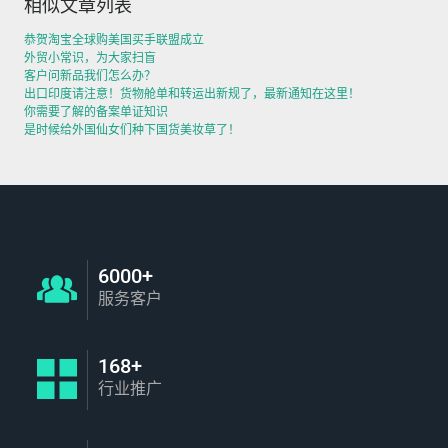
相似文章列表
恭贺淘宝全球购美国买手联盟成立
外贸小常识，为大家扫盲
客户问新品我们怎么办？
出口印度请注意！货物舱单和转运出新规了，最新通知在这里！
你需要了解的备案单证知识
是时候给外国仙女们种下国货美妆草了！
6000+
服务客户
168+
行业推广