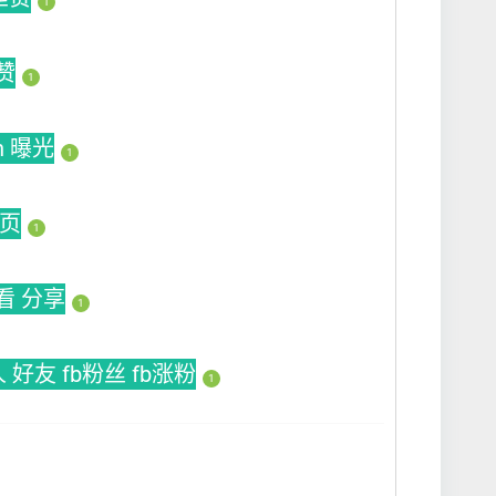
1
论赞
1
ch 曝光
1
主页
1
观看 分享
1
拉人 好友 fb粉丝 fb涨粉
1