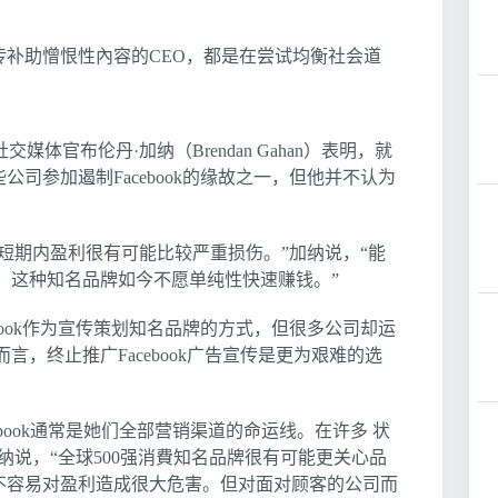
补助憎恨性內容的CEO，都是在尝试均衡社会道
交媒体官布伦丹·加纳（Brendan Gahan）表明，就
司参加遏制Facebook的缘故之一，但他并不认为
短期内盈利很有可能比较严重损伤。”加纳说，“能
。这种知名品牌如今不愿单纯性快速赚钱。”
book作为宣传策划知名品牌的方式，但很多公司却运
言，终止推广Facebook广告宣传是更为艰难的选
book通常是她们全部营销渠道的命运线。在许多 状
纳说，“全球500强消費知名品牌很有可能更关心品
不容易对盈利造成很大危害。但对面对顾客的公司而