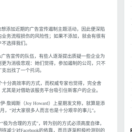
告商也想添加近期的广告宣传遏制主题活动，因此便深陷
内业务流程损伤的风险性；如果不添加，就会有很有
户不选择我们。
ook广告宣传的队伍，有些人逐渐提出质疑一些企业为
则更为消极悲观：她们觉得，参加遏制的公司，只不
广支出找了一个托词。
实是一个十分高效率的方式，而权威专家也觉得，完全舍
，尤其是对借助该服务平台吸引住新客户的企业。
伊·詹姆斯（Joy Howard）上星期发文称，就算是添
主题活动一个月，“对大家很多人而言也是十分艰辛的事儿”。
是一个“极为合理的方式”，转为别的方式必须高度自律，
减少对Facebook的依靠，而且逐渐积极检测别的