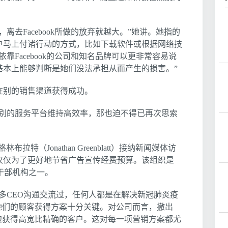
离去Facebook所做的放弃就越大。”她讲。她指的
户马上付诸行动的方式，比如下载软件或根据网络技
靠Facebook的公司和知名品牌可以更非常容易说
基本上能够判断是她们没法承担从而产生的损害。”
在别的销售渠道获得成功。
在别的服务平台维持高效率，那也迫不得已再次思索
特（Jonathan Greenblatt）接纳新闻媒体访
仅仅为了更好地节省广告宣传经费预算。该组织是
的领导干部机构之一。
多CEO沟通交流过，任何人都是在解决新冠肺炎疫
她们的顾客获得方案十分关键。对公司而言，撤出
据那边获得高宽比精确的客户。这对每一项营销方案都尤