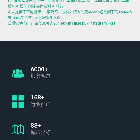
Tiktok成跨境电商下一个新流量入口美国版抖音 購買,美国版抖音 软件,美国
版抖音 增加 粉絲,美国版抖音 排行
未来是停不下的脚步——蔡璐钰，服装外贸人的艰辛reels短视频下载,reel华人
赞 ,reels华人赞 ,reels短视频下载
联想VS惠普，广告创意哪家强？buy ins likes,buy Instagram likes
6000+
服务客户
168+
行业推广
88+
城市坐标