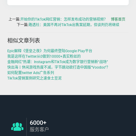
上一篇:
开始你的TikTok网红营销：怎样发布成功的营销视频？
博客首页
下一篇:
路透社：美国不再对TikTok出售案延期，但谈判仍将继续
相似文章列表
Epic解释《堡垒之夜》为何最终登陆Google Play平台
我是这样在Twitter从0做到10000+真实粉丝的
金融网红”热潮：Instagram和TikTok成为数字银行营销新“战场”
快出海丨休闲游戏热度不减，字节跳动欲打造中国版“Voodoo”？
如何配置twitter Ads广告系列
TikTok营销案例研究之速食土豆泥
6000+
服务客户