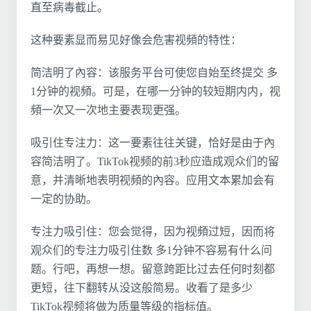
直至病毒截止。
这种要素显而易见好像会危害视頻的特性：
简洁明了內容：该服务平台可使您自始至终提交 多
1分钟的视頻。可是，在哪一分钟的较短期内内，视
頻一次又一次地主要表现更强。
吸引住专注力：这一要素往往关键，恰好是由于內
容简洁明了。TikTok视频的前3秒应造成观众们的留
意，并清晰地表明视頻的內容。应用文本累加会有
一定的协助。
专注力吸引住：您会觉得，因为视頻过短，因而将
观众们的专注力吸引住数 多1分钟不容易有什么问
题。行吧，再想一想。留意跨距比过去任何时刻都
更短，往下翻转从没这般简易。收看了是多少
TikTok视频将做为质量等级的指标值。