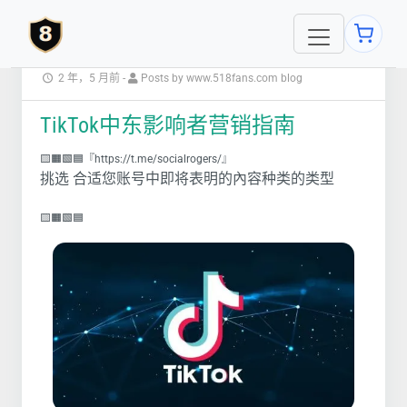
2 年，5 月前
-
Posts by www.518fans.com blog
TikTok中东影响者营销指南
🟨🟧🟩🟦『https://t.me/socialrogers/』
挑选 合适您账号中即将表明的內容种类的类型
🟨🟧🟩🟦