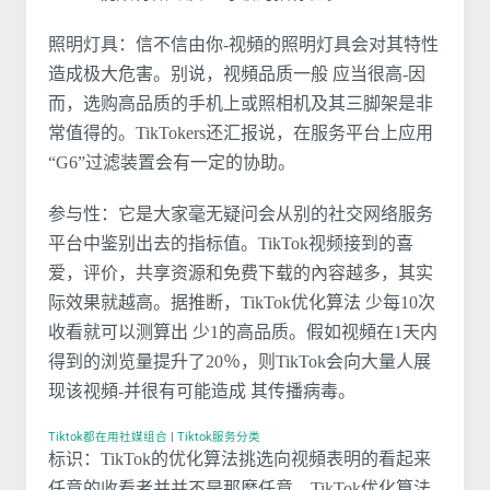
照明灯具：信不信由你-视頻的照明灯具会对其特性
造成极大危害。别说，视頻品质一般 应当很高-因
而，选购高品质的手机上或照相机及其三脚架是非
常值得的。TikTokers还汇报说，在服务平台上应用
“G6”过滤装置会有一定的协助。
参与性：它是大家毫无疑问会从别的社交网络服务
平台中鉴别出去的指标值。TikTok视频接到的喜
爱，评价，共享资源和免费下载的內容越多，其实
际效果就越高。据推断，TikTok优化算法 少每10次
收看就可以测算出 少1的高品质。假如视頻在1天内
得到的浏览量提升了20％，则TikTok会向大量人展
现该视頻-并很有可能造成 其传播病毒。
Tiktok都在用社媒组合
|
Tiktok服务分类
标识：TikTok的优化算法挑选向视頻表明的看起来
任意的收看者并并不是那麼任意。TikTok优化算法