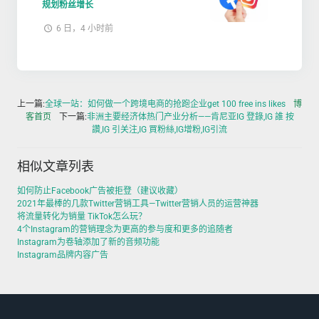
规划粉丝增长
6 日，4 小时前
上一篇:
全球一站：如何做一个跨境电商的抢跑企业get 100 free ins likes
博
客首页
下一篇:
非洲主要经济体热门产业分析——肯尼亚IG 登錄,IG 誰 按
讚,IG 引关注,IG 買粉絲,IG增粉,IG引流
相似文章列表
如何防止Facebook广告被拒登（建议收藏）
2021年最棒的几款Twitter营销工具—Twitter营销人员的运营神器
将流量转化为销量 TikTok怎么玩？
4个Instagram的营销理念为更高的参与度和更多的追随者
Instagram为卷轴添加了新的音频功能
Instagram品牌内容广告