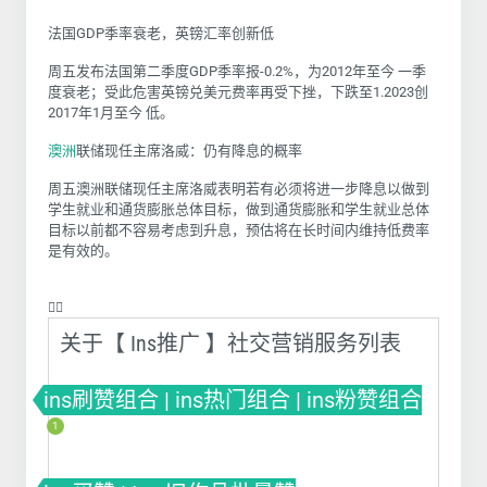
法国GDP季率衰老，英镑汇率创新低
周五发布法国第二季度GDP季率报-0.2%，为2012年至今 一季
度衰老；受此危害英镑兑美元费率再受下挫，下跌至1.2023创
2017年1月至今 低。
澳洲
联储现任主席洛威：仍有降息的概率
周五澳洲联储现任主席洛威表明若有必须将进一步降息以做到
学生就业和通货膨胀总体目标，做到通货膨胀和学生就业总体
目标以前都不容易考虑到升息，预估将在长时间内维持低费率
是有效的。
❤️‍🔥
关于【 Ins推广 】社交营销服务列表
ins刷赞组合 | ins热门组合 | ins粉赞组合
1