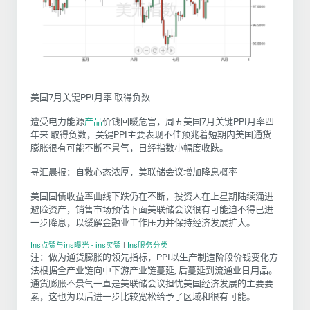
美国7月关键PPI月率 取得负数
遭受电力能源
产品
价钱回暖危害，周五美国7月关键PPI月率四
年来 取得负数，关键PPI主要表现不佳预兆着短期内美国通货
膨胀很有可能不断不景气，日经指数小幅度收跌。
寻汇晨报：自救心态浓厚，美联储会议增加降息概率
美国国债收益率曲线下跌仍在不断，投资人在上星期陆续涌进
避险资产，销售市场预估下面美联储会议很有可能迫不得已进
一步降息，以缓解金融业工作压力并保持经济发展扩大。
Ins点赞与ins曝光 - ins买赞
|
Ins服务分类
注：做为通货膨胀的领先指标，PPI以生产制造阶段价钱变化方
法根据全产业链向中下游产业链蔓延, 后蔓延到流通业日用品。
通货膨胀不景气一直是美联储会议担忧美国经济发展的主要要
素，这也为以后进一步比较宽松给予了区域和很有可能。