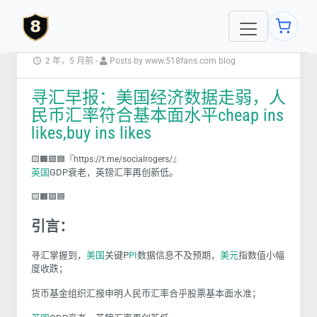
2 年，5 月前
-
Posts by www.518fans.com blog
寻汇早报：美国经济数据走弱，人
民币汇率符合基本面水平cheap ins
likes,buy ins likes
🟨🟧🟩🟦『https://t.me/socialrogers/』
英国
GDP衰老，英镑汇率再创新低。
🟨🟧🟩🟦
引言：
寻汇掌握到，
美国
关键P
PI
数据信息不及预期，
美元
指数值小幅
度收跌；
货币基金组织汇报申明人民币汇率合乎股票基本面水准；