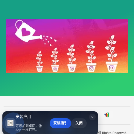
安装应用
×
安装指引
关闭
可添加到桌面，像
App 一样打开。
©
TikTok承诺将停止在iOS设备上访问剪贴板内容
2017~2026 All Rights Reserved.