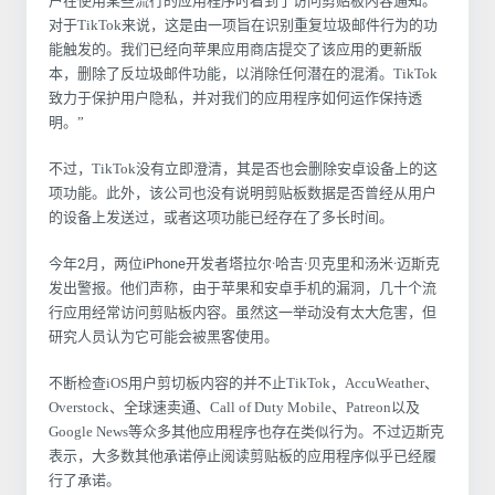
户在使用某些流行的应用程序时看到了访问剪贴板内容通知。
对于TikTok来说，这是由一项旨在识别重复垃圾邮件行为的功
能触发的。我们已经向苹果应用商店提交了该应用的更新版
本，删除了反垃圾邮件功能，以消除任何潜在的混淆。TikTok
致力于保护用户隐私，并对我们的应用程序如何运作保持透
明。”
不过，TikTok没有立即澄清，其是否也会删除安卓设备上的这
项功能。此外，该公司也没有说明剪贴板数据是否曾经从用户
的设备上发送过，或者这项功能已经存在了多长时间。
今年2月，两位iPhone开发者塔拉尔·哈吉·贝克里和汤米·迈斯克
发出警报。他们声称，由于苹果和安卓手机的漏洞，几十个流
行应用经常访问剪贴板内容。虽然这一举动没有太大危害，但
研究人员认为它可能会被黑客使用。
不断检查iOS用户剪切板内容的并不止TikTok，AccuWeather、
Overstock、全球速卖通、Call of Duty Mobile、Patreon以及
Google News等众多其他应用程序也存在类似行为。不过迈斯克
表示，大多数其他承诺停止阅读剪贴板的应用程序似乎已经履
行了承诺。